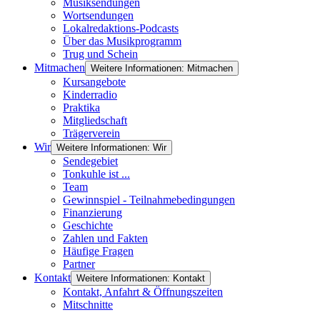
Musiksendungen
Wortsendungen
Lokalredaktions-Podcasts
Über das Musikprogramm
Trug und Schein
Mitmachen
Weitere Informationen: Mitmachen
Kursangebote
Kinderradio
Praktika
Mitgliedschaft
Trägerverein
Wir
Weitere Informationen: Wir
Sendegebiet
Tonkuhle ist ...
Team
Gewinnspiel - Teilnahmebedingungen
Finanzierung
Geschichte
Zahlen und Fakten
Häufige Fragen
Partner
Kontakt
Weitere Informationen: Kontakt
Kontakt, Anfahrt & Öffnungszeiten
Mitschnitte