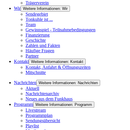
Trägerverein
Wir
Weitere Informationen: Wir
Sendegebiet
Tonkuhle ist ...
Team
Gewinnspiel - Teilnahmebedingungen
Finanzierung
Geschichte
Zahlen und Fakten
Häufige Fragen
Partner
Kontakt
Weitere Informationen: Kontakt
Kontakt, Anfahrt & Öffnungszeiten
Mitschnitte
Nachrichten
Weitere Informationen: Nachrichten
Aktuell
Nachrichtenarchiv
Neues aus dem Funkhaus
Programm
Weitere Informationen: Programm
Livestream
Programmplan
Sendungsübersicht
Playlist