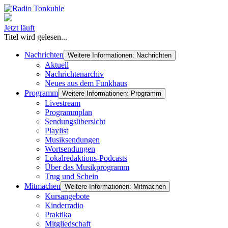
Jetzt läuft
Titel wird gelesen...
Nachrichten
Weitere Informationen: Nachrichten
Aktuell
Nachrichtenarchiv
Neues aus dem Funkhaus
Programm
Weitere Informationen: Programm
Livestream
Programmplan
Sendungsübersicht
Playlist
Musiksendungen
Wortsendungen
Lokalredaktions-Podcasts
Über das Musikprogramm
Trug und Schein
Mitmachen
Weitere Informationen: Mitmachen
Kursangebote
Kinderradio
Praktika
Mitgliedschaft