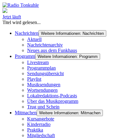
Jetzt läuft
Titel wird gelesen...
Nachrichten
Weitere Informationen: Nachrichten
Aktuell
Nachrichtenarchiv
Neues aus dem Funkhaus
Programm
Weitere Informationen: Programm
Livestream
Programmplan
Sendungsübersicht
Playlist
Musiksendungen
Wortsendungen
Lokalredaktions-Podcasts
Über das Musikprogramm
Trug und Schein
Mitmachen
Weitere Informationen: Mitmachen
Kursangebote
Kinderradio
Praktika
Mitgliedschaft