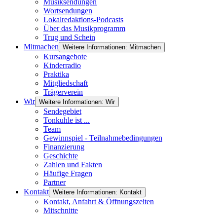
Musiksendungen
Wortsendungen
Lokalredaktions-Podcasts
Über das Musikprogramm
Trug und Schein
Mitmachen
Weitere Informationen: Mitmachen
Kursangebote
Kinderradio
Praktika
Mitgliedschaft
Trägerverein
Wir
Weitere Informationen: Wir
Sendegebiet
Tonkuhle ist ...
Team
Gewinnspiel - Teilnahmebedingungen
Finanzierung
Geschichte
Zahlen und Fakten
Häufige Fragen
Partner
Kontakt
Weitere Informationen: Kontakt
Kontakt, Anfahrt & Öffnungszeiten
Mitschnitte