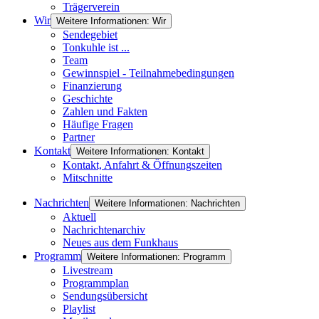
Trägerverein
Wir
Weitere Informationen: Wir
Sendegebiet
Tonkuhle ist ...
Team
Gewinnspiel - Teilnahmebedingungen
Finanzierung
Geschichte
Zahlen und Fakten
Häufige Fragen
Partner
Kontakt
Weitere Informationen: Kontakt
Kontakt, Anfahrt & Öffnungszeiten
Mitschnitte
Nachrichten
Weitere Informationen: Nachrichten
Aktuell
Nachrichtenarchiv
Neues aus dem Funkhaus
Programm
Weitere Informationen: Programm
Livestream
Programmplan
Sendungsübersicht
Playlist