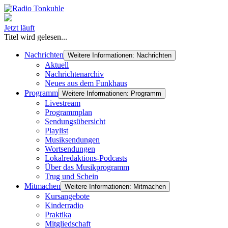
Jetzt läuft
Titel wird gelesen...
Nachrichten
Weitere Informationen: Nachrichten
Aktuell
Nachrichtenarchiv
Neues aus dem Funkhaus
Programm
Weitere Informationen: Programm
Livestream
Programmplan
Sendungsübersicht
Playlist
Musiksendungen
Wortsendungen
Lokalredaktions-Podcasts
Über das Musikprogramm
Trug und Schein
Mitmachen
Weitere Informationen: Mitmachen
Kursangebote
Kinderradio
Praktika
Mitgliedschaft