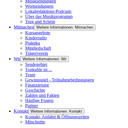
Musiksendungen
Wortsendungen
Lokalredaktions-Podcasts
Über das Musikprogramm
Trug und Schein
Mitmachen
Weitere Informationen: Mitmachen
Kursangebote
Kinderradio
Praktika
Mitgliedschaft
Trägerverein
Wir
Weitere Informationen: Wir
Sendegebiet
Tonkuhle ist ...
Team
Gewinnspiel - Teilnahmebedingungen
Finanzierung
Geschichte
Zahlen und Fakten
Häufige Fragen
Partner
Kontakt
Weitere Informationen: Kontakt
Kontakt, Anfahrt & Öffnungszeiten
Mitschnitte