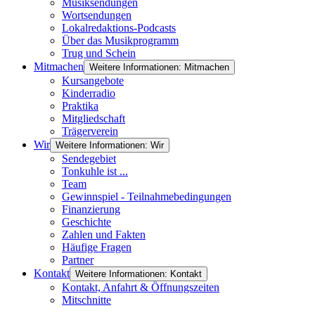
Musiksendungen
Wortsendungen
Lokalredaktions-Podcasts
Über das Musikprogramm
Trug und Schein
Mitmachen
Weitere Informationen: Mitmachen
Kursangebote
Kinderradio
Praktika
Mitgliedschaft
Trägerverein
Wir
Weitere Informationen: Wir
Sendegebiet
Tonkuhle ist ...
Team
Gewinnspiel - Teilnahmebedingungen
Finanzierung
Geschichte
Zahlen und Fakten
Häufige Fragen
Partner
Kontakt
Weitere Informationen: Kontakt
Kontakt, Anfahrt & Öffnungszeiten
Mitschnitte