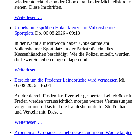
wiederentdeckt, die an der Chorschranke der Michaeliskirche
stehen. Diese Inschriften...
Weiterlesen …
Unbekannte sprühen Hakenkreuze am Volkersheimer
Sportplatz
Do, 06.08.2026 - 09:13
In der Nacht auf Mittwoch haben Unbekannte am
Volkersheimer Sportplatz an der Parkstraße ein altes
Kassenhäuschen beschädigt. Wie die Polizei mitteilt, wurden
dort zwei Scheiben eingeschlagen und...
Weiterlesen …
Bereich um die Fredener Leinebrücke wird vermessen
Mi,
05.08.2026 - 16:04
An der derzeit für den Kraftverkehr gesperrten Leinebrücke in
Freden werden voraussichtlich morgen weitere Vermessungen
vorgenommen. Das teilt die Landesbehörde für Straßenbau
und Verkehr mit. Diese...
Weiterlesen …
Arbeiten an Gronauer Leinebrücke dauern eine Woche länger