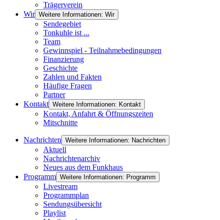
Trägerverein
Wir
Weitere Informationen: Wir
Sendegebiet
Tonkuhle ist ...
Team
Gewinnspiel - Teilnahmebedingungen
Finanzierung
Geschichte
Zahlen und Fakten
Häufige Fragen
Partner
Kontakt
Weitere Informationen: Kontakt
Kontakt, Anfahrt & Öffnungszeiten
Mitschnitte
Nachrichten
Weitere Informationen: Nachrichten
Aktuell
Nachrichtenarchiv
Neues aus dem Funkhaus
Programm
Weitere Informationen: Programm
Livestream
Programmplan
Sendungsübersicht
Playlist