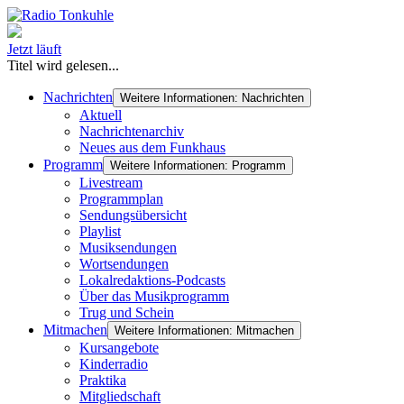
Jetzt läuft
Titel wird gelesen...
Nachrichten
Weitere Informationen: Nachrichten
Aktuell
Nachrichtenarchiv
Neues aus dem Funkhaus
Programm
Weitere Informationen: Programm
Livestream
Programmplan
Sendungsübersicht
Playlist
Musiksendungen
Wortsendungen
Lokalredaktions-Podcasts
Über das Musikprogramm
Trug und Schein
Mitmachen
Weitere Informationen: Mitmachen
Kursangebote
Kinderradio
Praktika
Mitgliedschaft