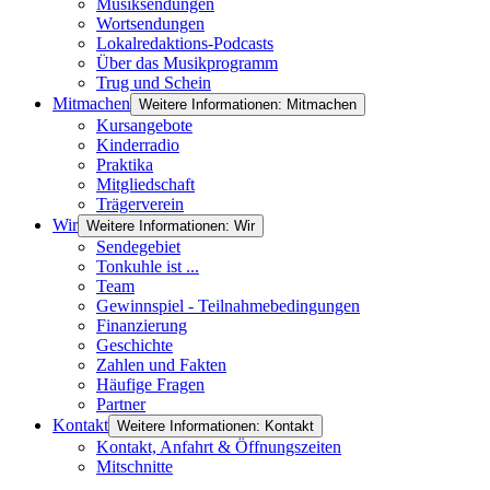
Musiksendungen
Wortsendungen
Lokalredaktions-Podcasts
Über das Musikprogramm
Trug und Schein
Mitmachen
Weitere Informationen: Mitmachen
Kursangebote
Kinderradio
Praktika
Mitgliedschaft
Trägerverein
Wir
Weitere Informationen: Wir
Sendegebiet
Tonkuhle ist ...
Team
Gewinnspiel - Teilnahmebedingungen
Finanzierung
Geschichte
Zahlen und Fakten
Häufige Fragen
Partner
Kontakt
Weitere Informationen: Kontakt
Kontakt, Anfahrt & Öffnungszeiten
Mitschnitte