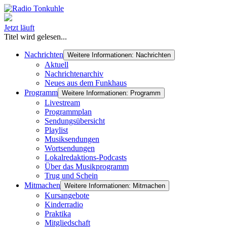
Jetzt läuft
Titel wird gelesen...
Nachrichten
Weitere Informationen: Nachrichten
Aktuell
Nachrichtenarchiv
Neues aus dem Funkhaus
Programm
Weitere Informationen: Programm
Livestream
Programmplan
Sendungsübersicht
Playlist
Musiksendungen
Wortsendungen
Lokalredaktions-Podcasts
Über das Musikprogramm
Trug und Schein
Mitmachen
Weitere Informationen: Mitmachen
Kursangebote
Kinderradio
Praktika
Mitgliedschaft