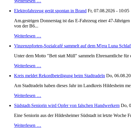
Weiterlesen …
Elektrofahrzeug gerät spontan in Brand
Fr, 07.08.2026 - 10:05
Am.gestrigen Donnerstag ist das E-Fahrzeug einer 47-Jährige
von der B6...
Weiterlesen …
Vinzenzpforten-Sozialcafé sammelt auf dem M'era Luna Schlaf
Unter dem Motto "Bett statt Müll" sammeln Ehrenamtliche für d
Weiterlesen …
Kreis meldet Rekordbeteiligung beim Stadtradeln
Do, 06.08.20
Am Stadtradeln haben dieses Jahr im Landkreis Hildesheim mehr 
Weiterlesen …
Südstadt-Seniorin wird Opfer von falschen Handwerkern
Do, 0
Eine Seniorin aus der Hildesheimer Südstadt ist letzte Woche F
Weiterlesen …