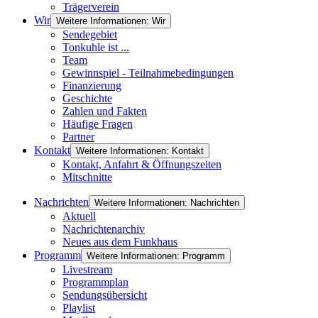
Trägerverein
Wir
Weitere Informationen: Wir
Sendegebiet
Tonkuhle ist ...
Team
Gewinnspiel - Teilnahmebedingungen
Finanzierung
Geschichte
Zahlen und Fakten
Häufige Fragen
Partner
Kontakt
Weitere Informationen: Kontakt
Kontakt, Anfahrt & Öffnungszeiten
Mitschnitte
Nachrichten
Weitere Informationen: Nachrichten
Aktuell
Nachrichtenarchiv
Neues aus dem Funkhaus
Programm
Weitere Informationen: Programm
Livestream
Programmplan
Sendungsübersicht
Playlist