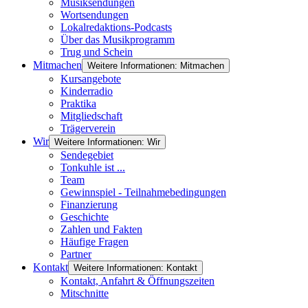
Musiksendungen
Wortsendungen
Lokalredaktions-Podcasts
Über das Musikprogramm
Trug und Schein
Mitmachen
Weitere Informationen: Mitmachen
Kursangebote
Kinderradio
Praktika
Mitgliedschaft
Trägerverein
Wir
Weitere Informationen: Wir
Sendegebiet
Tonkuhle ist ...
Team
Gewinnspiel - Teilnahmebedingungen
Finanzierung
Geschichte
Zahlen und Fakten
Häufige Fragen
Partner
Kontakt
Weitere Informationen: Kontakt
Kontakt, Anfahrt & Öffnungszeiten
Mitschnitte