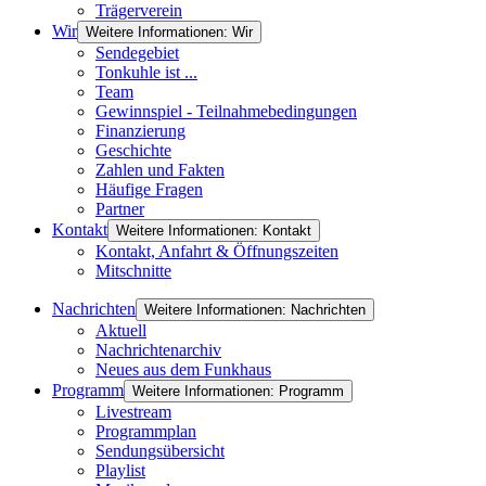
Trägerverein
Wir
Weitere Informationen: Wir
Sendegebiet
Tonkuhle ist ...
Team
Gewinnspiel - Teilnahmebedingungen
Finanzierung
Geschichte
Zahlen und Fakten
Häufige Fragen
Partner
Kontakt
Weitere Informationen: Kontakt
Kontakt, Anfahrt & Öffnungszeiten
Mitschnitte
Nachrichten
Weitere Informationen: Nachrichten
Aktuell
Nachrichtenarchiv
Neues aus dem Funkhaus
Programm
Weitere Informationen: Programm
Livestream
Programmplan
Sendungsübersicht
Playlist