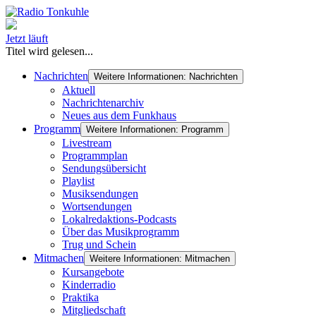
Jetzt läuft
Titel wird gelesen...
Nachrichten
Weitere Informationen: Nachrichten
Aktuell
Nachrichtenarchiv
Neues aus dem Funkhaus
Programm
Weitere Informationen: Programm
Livestream
Programmplan
Sendungsübersicht
Playlist
Musiksendungen
Wortsendungen
Lokalredaktions-Podcasts
Über das Musikprogramm
Trug und Schein
Mitmachen
Weitere Informationen: Mitmachen
Kursangebote
Kinderradio
Praktika
Mitgliedschaft