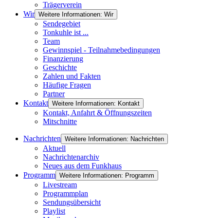
Trägerverein
Wir
Weitere Informationen: Wir
Sendegebiet
Tonkuhle ist ...
Team
Gewinnspiel - Teilnahmebedingungen
Finanzierung
Geschichte
Zahlen und Fakten
Häufige Fragen
Partner
Kontakt
Weitere Informationen: Kontakt
Kontakt, Anfahrt & Öffnungszeiten
Mitschnitte
Nachrichten
Weitere Informationen: Nachrichten
Aktuell
Nachrichtenarchiv
Neues aus dem Funkhaus
Programm
Weitere Informationen: Programm
Livestream
Programmplan
Sendungsübersicht
Playlist