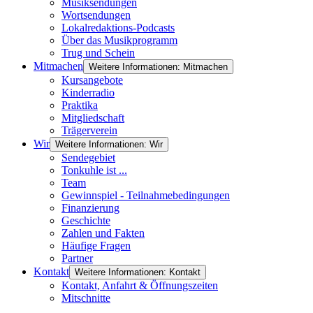
Musiksendungen
Wortsendungen
Lokalredaktions-Podcasts
Über das Musikprogramm
Trug und Schein
Mitmachen
Weitere Informationen: Mitmachen
Kursangebote
Kinderradio
Praktika
Mitgliedschaft
Trägerverein
Wir
Weitere Informationen: Wir
Sendegebiet
Tonkuhle ist ...
Team
Gewinnspiel - Teilnahmebedingungen
Finanzierung
Geschichte
Zahlen und Fakten
Häufige Fragen
Partner
Kontakt
Weitere Informationen: Kontakt
Kontakt, Anfahrt & Öffnungszeiten
Mitschnitte