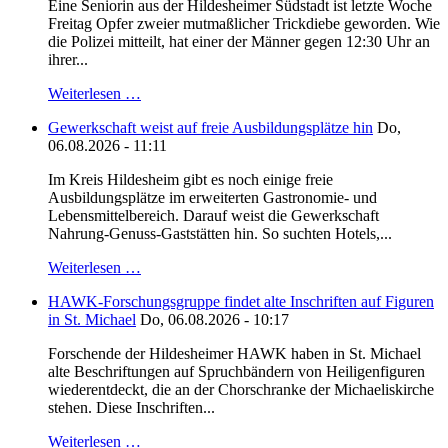
Eine Seniorin aus der Hildesheimer Südstadt ist letzte Woche
Freitag Opfer zweier mutmaßlicher Trickdiebe geworden. Wie
die Polizei mitteilt, hat einer der Männer gegen 12:30 Uhr an
ihrer...
Weiterlesen …
Gewerkschaft weist auf freie Ausbildungsplätze hin
Do,
06.08.2026 - 11:11
Im Kreis Hildesheim gibt es noch einige freie
Ausbildungsplätze im erweiterten Gastronomie- und
Lebensmittelbereich. Darauf weist die Gewerkschaft
Nahrung-Genuss-Gaststätten hin. So suchten Hotels,...
Weiterlesen …
HAWK-Forschungsgruppe findet alte Inschriften auf Figuren
in St. Michael
Do, 06.08.2026 - 10:17
Forschende der Hildesheimer HAWK haben in St. Michael
alte Beschriftungen auf Spruchbändern von Heiligenfiguren
wiederentdeckt, die an der Chorschranke der Michaeliskirche
stehen. Diese Inschriften...
Weiterlesen …