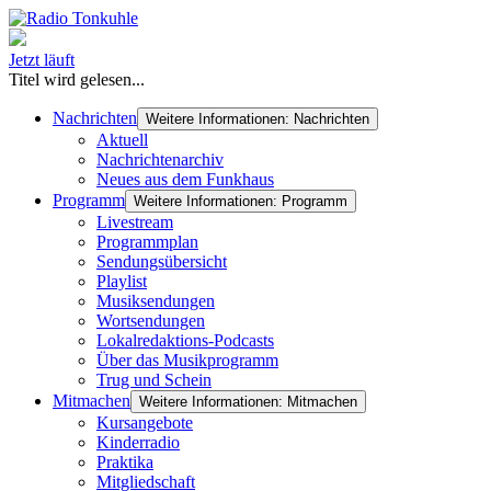
Jetzt läuft
Titel wird gelesen...
Nachrichten
Weitere Informationen: Nachrichten
Aktuell
Nachrichtenarchiv
Neues aus dem Funkhaus
Programm
Weitere Informationen: Programm
Livestream
Programmplan
Sendungsübersicht
Playlist
Musiksendungen
Wortsendungen
Lokalredaktions-Podcasts
Über das Musikprogramm
Trug und Schein
Mitmachen
Weitere Informationen: Mitmachen
Kursangebote
Kinderradio
Praktika
Mitgliedschaft