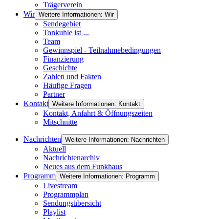
Trägerverein
Wir
Weitere Informationen: Wir
Sendegebiet
Tonkuhle ist ...
Team
Gewinnspiel - Teilnahmebedingungen
Finanzierung
Geschichte
Zahlen und Fakten
Häufige Fragen
Partner
Kontakt
Weitere Informationen: Kontakt
Kontakt, Anfahrt & Öffnungszeiten
Mitschnitte
Nachrichten
Weitere Informationen: Nachrichten
Aktuell
Nachrichtenarchiv
Neues aus dem Funkhaus
Programm
Weitere Informationen: Programm
Livestream
Programmplan
Sendungsübersicht
Playlist