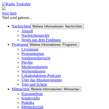
Jetzt läuft
Titel wird gelesen...
Nachrichten
Weitere Informationen: Nachrichten
Aktuell
Nachrichtenarchiv
Neues aus dem Funkhaus
Programm
Weitere Informationen: Programm
Livestream
Programmplan
Sendungsübersicht
Playlist
Musiksendungen
Wortsendungen
Lokalredaktions-Podcasts
Über das Musikprogramm
Trug und Schein
Mitmachen
Weitere Informationen: Mitmachen
Kursangebote
Kinderradio
Praktika
Mitgliedschaft