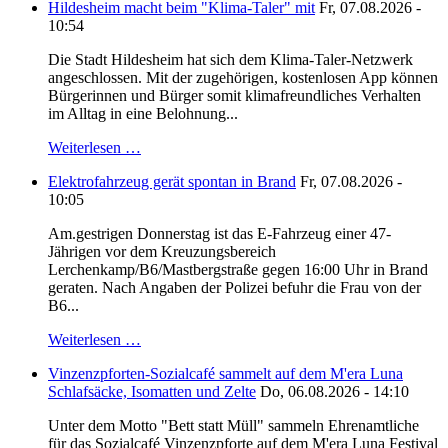
Hildesheim macht beim "Klima-Taler" mit
Fr, 07.08.2026 -
10:54
Die Stadt Hildesheim hat sich dem Klima-Taler-Netzwerk
angeschlossen. Mit der zugehörigen, kostenlosen App können
Bürgerinnen und Bürger somit klimafreundliches Verhalten
im Alltag in eine Belohnung...
Weiterlesen …
Elektrofahrzeug gerät spontan in Brand
Fr, 07.08.2026 -
10:05
Am.gestrigen Donnerstag ist das E-Fahrzeug einer 47-
Jährigen vor dem Kreuzungsbereich
Lerchenkamp/B6/Mastbergstraße gegen 16:00 Uhr in Brand
geraten. Nach Angaben der Polizei befuhr die Frau von der
B6...
Weiterlesen …
Vinzenzpforten-Sozialcafé sammelt auf dem M'era Luna
Schlafsäcke, Isomatten und Zelte
Do, 06.08.2026 - 14:10
Unter dem Motto "Bett statt Müll" sammeln Ehrenamtliche
für das Sozialcafé Vinzenzpforte auf dem M'era Luna Festival