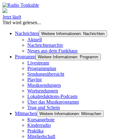
Jetzt läuft
Titel wird gelesen...
Nachrichten
Weitere Informationen: Nachrichten
Aktuell
Nachrichtenarchiv
Neues aus dem Funkhaus
Programm
Weitere Informationen: Programm
Livestream
Programmplan
Sendungsübersicht
Playlist
Musiksendungen
Wortsendungen
Lokalredaktions-Podcasts
Über das Musikprogramm
Trug und Schein
Mitmachen
Weitere Informationen: Mitmachen
Kursangebote
Kinderradio
Praktika
Mitgliedschaft