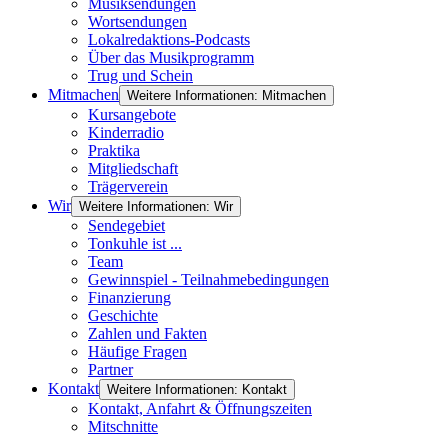
Musiksendungen
Wortsendungen
Lokalredaktions-Podcasts
Über das Musikprogramm
Trug und Schein
Mitmachen
Weitere Informationen: Mitmachen
Kursangebote
Kinderradio
Praktika
Mitgliedschaft
Trägerverein
Wir
Weitere Informationen: Wir
Sendegebiet
Tonkuhle ist ...
Team
Gewinnspiel - Teilnahmebedingungen
Finanzierung
Geschichte
Zahlen und Fakten
Häufige Fragen
Partner
Kontakt
Weitere Informationen: Kontakt
Kontakt, Anfahrt & Öffnungszeiten
Mitschnitte