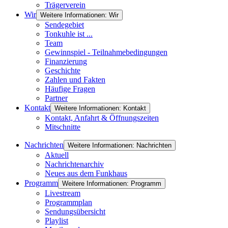
Trägerverein
Wir
Weitere Informationen: Wir
Sendegebiet
Tonkuhle ist ...
Team
Gewinnspiel - Teilnahmebedingungen
Finanzierung
Geschichte
Zahlen und Fakten
Häufige Fragen
Partner
Kontakt
Weitere Informationen: Kontakt
Kontakt, Anfahrt & Öffnungszeiten
Mitschnitte
Nachrichten
Weitere Informationen: Nachrichten
Aktuell
Nachrichtenarchiv
Neues aus dem Funkhaus
Programm
Weitere Informationen: Programm
Livestream
Programmplan
Sendungsübersicht
Playlist