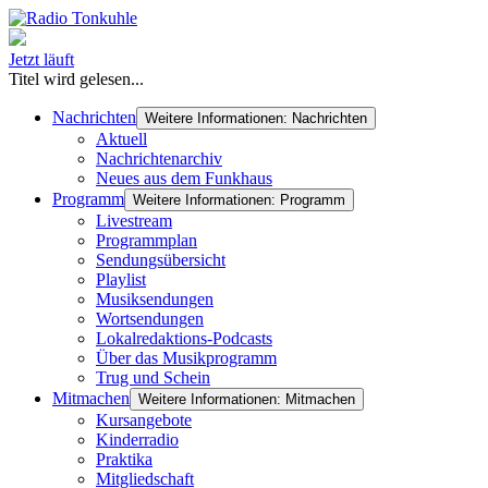
Jetzt läuft
Titel wird gelesen...
Nachrichten
Weitere Informationen: Nachrichten
Aktuell
Nachrichtenarchiv
Neues aus dem Funkhaus
Programm
Weitere Informationen: Programm
Livestream
Programmplan
Sendungsübersicht
Playlist
Musiksendungen
Wortsendungen
Lokalredaktions-Podcasts
Über das Musikprogramm
Trug und Schein
Mitmachen
Weitere Informationen: Mitmachen
Kursangebote
Kinderradio
Praktika
Mitgliedschaft