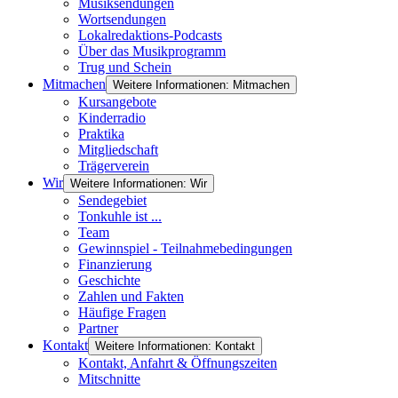
Musiksendungen
Wortsendungen
Lokalredaktions-Podcasts
Über das Musikprogramm
Trug und Schein
Mitmachen
Weitere Informationen: Mitmachen
Kursangebote
Kinderradio
Praktika
Mitgliedschaft
Trägerverein
Wir
Weitere Informationen: Wir
Sendegebiet
Tonkuhle ist ...
Team
Gewinnspiel - Teilnahmebedingungen
Finanzierung
Geschichte
Zahlen und Fakten
Häufige Fragen
Partner
Kontakt
Weitere Informationen: Kontakt
Kontakt, Anfahrt & Öffnungszeiten
Mitschnitte