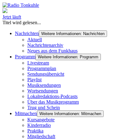
Jetzt läuft
Titel wird gelesen...
Nachrichten
Weitere Informationen: Nachrichten
Aktuell
Nachrichtenarchiv
Neues aus dem Funkhaus
Programm
Weitere Informationen: Programm
Livestream
Programmplan
Sendungsübersicht
Playlist
Musiksendungen
Wortsendungen
Lokalredaktions-Podcasts
Über das Musikprogramm
Trug und Schein
Mitmachen
Weitere Informationen: Mitmachen
Kursangebote
Kinderradio
Praktika
Mitgliedschaft