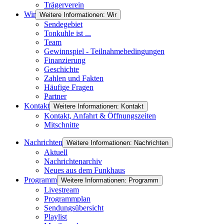
Trägerverein
Wir
Weitere Informationen: Wir
Sendegebiet
Tonkuhle ist ...
Team
Gewinnspiel - Teilnahmebedingungen
Finanzierung
Geschichte
Zahlen und Fakten
Häufige Fragen
Partner
Kontakt
Weitere Informationen: Kontakt
Kontakt, Anfahrt & Öffnungszeiten
Mitschnitte
Nachrichten
Weitere Informationen: Nachrichten
Aktuell
Nachrichtenarchiv
Neues aus dem Funkhaus
Programm
Weitere Informationen: Programm
Livestream
Programmplan
Sendungsübersicht
Playlist