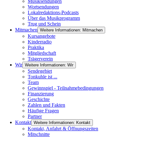
Musiksendungen
Wortsendungen
Lokalredaktions-Podcasts
Über das Musikprogramm
Trug und Schein
Mitmachen
Weitere Informationen: Mitmachen
Kursangebote
Kinderradio
Praktika
Mitgliedschaft
Trägerverein
Wir
Weitere Informationen: Wir
Sendegebiet
Tonkuhle ist ...
Team
Gewinnspiel - Teilnahmebedingungen
Finanzierung
Geschichte
Zahlen und Fakten
Häufige Fragen
Partner
Kontakt
Weitere Informationen: Kontakt
Kontakt, Anfahrt & Öffnungszeiten
Mitschnitte