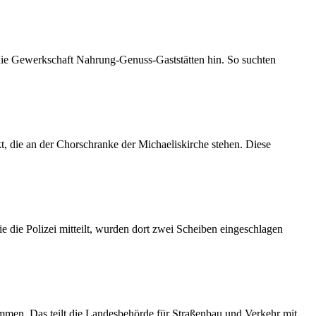
 die Gewerkschaft Nahrung-Genuss-Gaststätten hin. So suchten
 die an der Chorschranke der Michaeliskirche stehen. Diese
 die Polizei mitteilt, wurden dort zwei Scheiben eingeschlagen
mmen. Das teilt die Landesbehörde für Straßenbau und Verkehr mit.