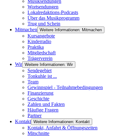
Musiksendungen
Wortsendungen
Lokalredaktions-Podcasts
Über das Musikprogramm
Trug und Schein
Mitmachen
Weitere Informationen: Mitmachen
Kursangebote
Kinderradio
Praktika
Mitgliedschaft
Trägerverein
Wir
Weitere Informationen: Wir
Sendegebiet
Tonkuhle ist ...
Team
Gewinnspiel - Teilnahmebedingungen
Finanzierung
Geschichte
Zahlen und Fakten
Häufige Fragen
Partner
Kontakt
Weitere Informationen: Kontakt
Kontakt, Anfahrt & Öffnungszeiten
Mitschnitte