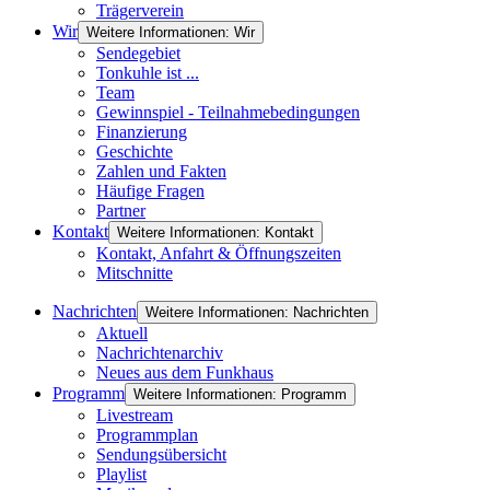
Trägerverein
Wir
Weitere Informationen: Wir
Sendegebiet
Tonkuhle ist ...
Team
Gewinnspiel - Teilnahmebedingungen
Finanzierung
Geschichte
Zahlen und Fakten
Häufige Fragen
Partner
Kontakt
Weitere Informationen: Kontakt
Kontakt, Anfahrt & Öffnungszeiten
Mitschnitte
Nachrichten
Weitere Informationen: Nachrichten
Aktuell
Nachrichtenarchiv
Neues aus dem Funkhaus
Programm
Weitere Informationen: Programm
Livestream
Programmplan
Sendungsübersicht
Playlist