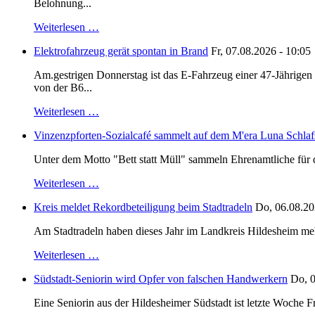
Belohnung...
Weiterlesen …
Elektrofahrzeug gerät spontan in Brand
Fr, 07.08.2026 - 10:05
Am.gestrigen Donnerstag ist das E-Fahrzeug einer 47-Jährige
von der B6...
Weiterlesen …
Vinzenzpforten-Sozialcafé sammelt auf dem M'era Luna Schlaf
Unter dem Motto "Bett statt Müll" sammeln Ehrenamtliche für d
Weiterlesen …
Kreis meldet Rekordbeteiligung beim Stadtradeln
Do, 06.08.20
Am Stadtradeln haben dieses Jahr im Landkreis Hildesheim mehr 
Weiterlesen …
Südstadt-Seniorin wird Opfer von falschen Handwerkern
Do, 0
Eine Seniorin aus der Hildesheimer Südstadt ist letzte Woche F