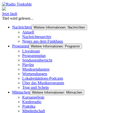
Jetzt läuft
Titel wird gelesen...
Nachrichten
Weitere Informationen: Nachrichten
Aktuell
Nachrichtenarchiv
Neues aus dem Funkhaus
Programm
Weitere Informationen: Programm
Livestream
Programmplan
Sendungsübersicht
Playlist
Musiksendungen
Wortsendungen
Lokalredaktions-Podcasts
Über das Musikprogramm
Trug und Schein
Mitmachen
Weitere Informationen: Mitmachen
Kursangebote
Kinderradio
Praktika
Mitgliedschaft