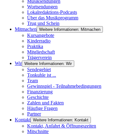
Musiksendungen
Wortsendungen
Lokalredaktions-Podcasts
Über das Musikprogramm
Trug und Schein
Mitmachen
Weitere Informationen: Mitmachen
Kursangebote
Kinderradio
Praktika
Mitgliedschaft
Trägerverein
Wir
Weitere Informationen: Wir
Sendegebiet
Tonkuhle ist ...
Team
Gewinnspiel - Teilnahmebedingungen
Finanzierung
Geschichte
Zahlen und Fakten
Häufige Fragen
Partner
Kontakt
Weitere Informationen: Kontakt
Kontakt, Anfahrt & Öffnungszeiten
Mitschnitte