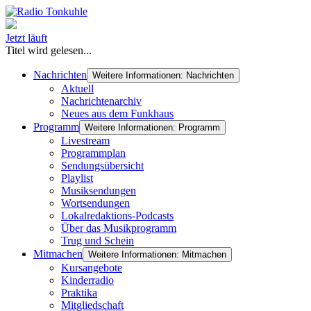
Jetzt läuft
Titel wird gelesen...
Nachrichten
Weitere Informationen: Nachrichten
Aktuell
Nachrichtenarchiv
Neues aus dem Funkhaus
Programm
Weitere Informationen: Programm
Livestream
Programmplan
Sendungsübersicht
Playlist
Musiksendungen
Wortsendungen
Lokalredaktions-Podcasts
Über das Musikprogramm
Trug und Schein
Mitmachen
Weitere Informationen: Mitmachen
Kursangebote
Kinderradio
Praktika
Mitgliedschaft