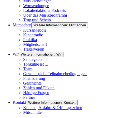
Musiksendungen
Wortsendungen
Lokalredaktions-Podcasts
Über das Musikprogramm
Trug und Schein
Mitmachen
Weitere Informationen: Mitmachen
Kursangebote
Kinderradio
Praktika
Mitgliedschaft
Trägerverein
Wir
Weitere Informationen: Wir
Sendegebiet
Tonkuhle ist ...
Team
Gewinnspiel - Teilnahmebedingungen
Finanzierung
Geschichte
Zahlen und Fakten
Häufige Fragen
Partner
Kontakt
Weitere Informationen: Kontakt
Kontakt, Anfahrt & Öffnungszeiten
Mitschnitte