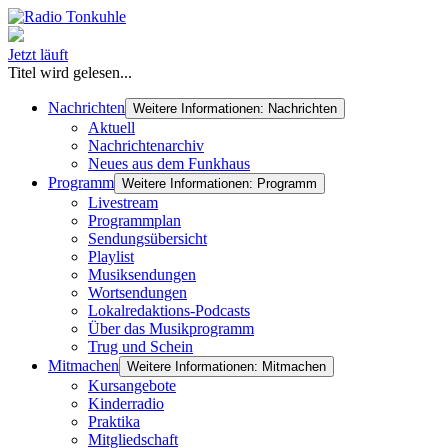
Jetzt läuft
Titel wird gelesen...
Nachrichten
Weitere Informationen: Nachrichten
Aktuell
Nachrichtenarchiv
Neues aus dem Funkhaus
Programm
Weitere Informationen: Programm
Livestream
Programmplan
Sendungsübersicht
Playlist
Musiksendungen
Wortsendungen
Lokalredaktions-Podcasts
Über das Musikprogramm
Trug und Schein
Mitmachen
Weitere Informationen: Mitmachen
Kursangebote
Kinderradio
Praktika
Mitgliedschaft