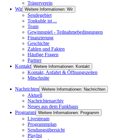
Trägerverein
Wir
Weitere Informationen: Wir
Sendegebiet
Tonkuhle ist ...
Team
Gewinnspiel - Teilnahmebedingungen
Finanzierung
Geschichte
Zahlen und Fakten
Häufige Fragen
Partner
Kontakt
Weitere Informationen: Kontakt
Kontakt, Anfahrt & Öffnungszeiten
Mitschnitte
Nachrichten
Weitere Informationen: Nachrichten
Aktuell
Nachrichtenarchiv
Neues aus dem Funkhaus
Programm
Weitere Informationen: Programm
Livestream
Programmplan
Sendungsübersicht
Playlist