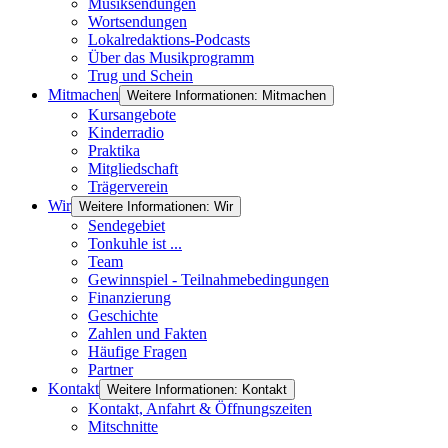
Musiksendungen
Wortsendungen
Lokalredaktions-Podcasts
Über das Musikprogramm
Trug und Schein
Mitmachen
Weitere Informationen: Mitmachen
Kursangebote
Kinderradio
Praktika
Mitgliedschaft
Trägerverein
Wir
Weitere Informationen: Wir
Sendegebiet
Tonkuhle ist ...
Team
Gewinnspiel - Teilnahmebedingungen
Finanzierung
Geschichte
Zahlen und Fakten
Häufige Fragen
Partner
Kontakt
Weitere Informationen: Kontakt
Kontakt, Anfahrt & Öffnungszeiten
Mitschnitte