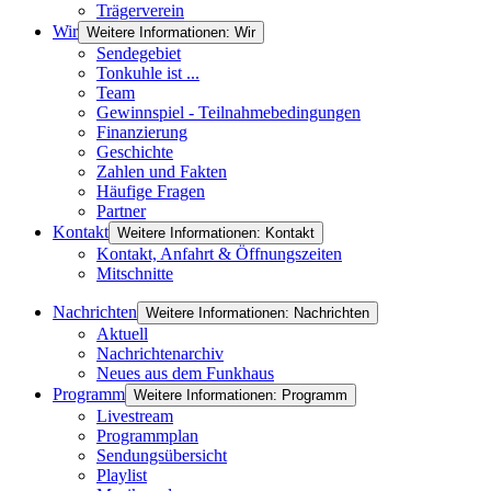
Trägerverein
Wir
Weitere Informationen: Wir
Sendegebiet
Tonkuhle ist ...
Team
Gewinnspiel - Teilnahmebedingungen
Finanzierung
Geschichte
Zahlen und Fakten
Häufige Fragen
Partner
Kontakt
Weitere Informationen: Kontakt
Kontakt, Anfahrt & Öffnungszeiten
Mitschnitte
Nachrichten
Weitere Informationen: Nachrichten
Aktuell
Nachrichtenarchiv
Neues aus dem Funkhaus
Programm
Weitere Informationen: Programm
Livestream
Programmplan
Sendungsübersicht
Playlist