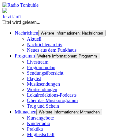
Jetzt läuft
Titel wird gelesen...
Nachrichten
Weitere Informationen: Nachrichten
Aktuell
Nachrichtenarchiv
Neues aus dem Funkhaus
Programm
Weitere Informationen: Programm
Livestream
Programmplan
Sendungsübersicht
Playlist
Musiksendungen
Wortsendungen
Lokalredaktions-Podcasts
Über das Musikprogramm
Trug und Schein
Mitmachen
Weitere Informationen: Mitmachen
Kursangebote
Kinderradio
Praktika
Mitgliedschaft