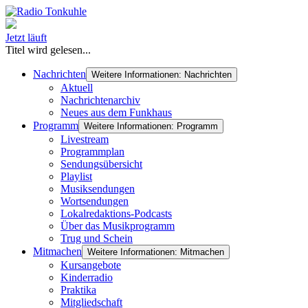
Jetzt läuft
Titel wird gelesen...
Nachrichten
Weitere Informationen: Nachrichten
Aktuell
Nachrichtenarchiv
Neues aus dem Funkhaus
Programm
Weitere Informationen: Programm
Livestream
Programmplan
Sendungsübersicht
Playlist
Musiksendungen
Wortsendungen
Lokalredaktions-Podcasts
Über das Musikprogramm
Trug und Schein
Mitmachen
Weitere Informationen: Mitmachen
Kursangebote
Kinderradio
Praktika
Mitgliedschaft