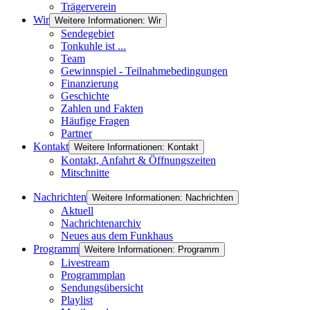
Trägerverein
Wir
Weitere Informationen: Wir
Sendegebiet
Tonkuhle ist ...
Team
Gewinnspiel - Teilnahmebedingungen
Finanzierung
Geschichte
Zahlen und Fakten
Häufige Fragen
Partner
Kontakt
Weitere Informationen: Kontakt
Kontakt, Anfahrt & Öffnungszeiten
Mitschnitte
Nachrichten
Weitere Informationen: Nachrichten
Aktuell
Nachrichtenarchiv
Neues aus dem Funkhaus
Programm
Weitere Informationen: Programm
Livestream
Programmplan
Sendungsübersicht
Playlist