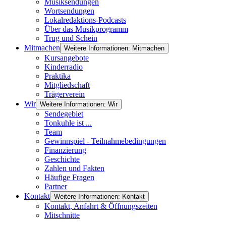
Musiksendungen
Wortsendungen
Lokalredaktions-Podcasts
Über das Musikprogramm
Trug und Schein
Mitmachen
Weitere Informationen: Mitmachen
Kursangebote
Kinderradio
Praktika
Mitgliedschaft
Trägerverein
Wir
Weitere Informationen: Wir
Sendegebiet
Tonkuhle ist ...
Team
Gewinnspiel - Teilnahmebedingungen
Finanzierung
Geschichte
Zahlen und Fakten
Häufige Fragen
Partner
Kontakt
Weitere Informationen: Kontakt
Kontakt, Anfahrt & Öffnungszeiten
Mitschnitte