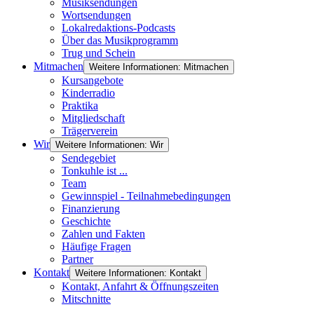
Musiksendungen
Wortsendungen
Lokalredaktions-Podcasts
Über das Musikprogramm
Trug und Schein
Mitmachen
Weitere Informationen: Mitmachen
Kursangebote
Kinderradio
Praktika
Mitgliedschaft
Trägerverein
Wir
Weitere Informationen: Wir
Sendegebiet
Tonkuhle ist ...
Team
Gewinnspiel - Teilnahmebedingungen
Finanzierung
Geschichte
Zahlen und Fakten
Häufige Fragen
Partner
Kontakt
Weitere Informationen: Kontakt
Kontakt, Anfahrt & Öffnungszeiten
Mitschnitte