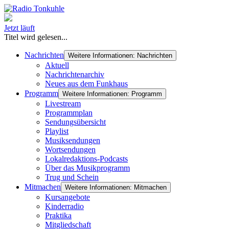
Jetzt läuft
Titel wird gelesen...
Nachrichten
Weitere Informationen: Nachrichten
Aktuell
Nachrichtenarchiv
Neues aus dem Funkhaus
Programm
Weitere Informationen: Programm
Livestream
Programmplan
Sendungsübersicht
Playlist
Musiksendungen
Wortsendungen
Lokalredaktions-Podcasts
Über das Musikprogramm
Trug und Schein
Mitmachen
Weitere Informationen: Mitmachen
Kursangebote
Kinderradio
Praktika
Mitgliedschaft