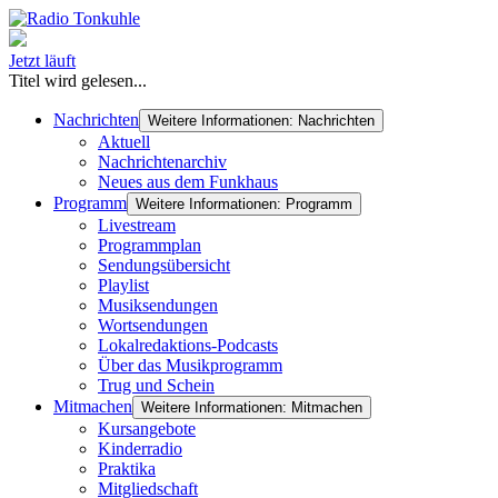
Jetzt läuft
Titel wird gelesen...
Nachrichten
Weitere Informationen: Nachrichten
Aktuell
Nachrichtenarchiv
Neues aus dem Funkhaus
Programm
Weitere Informationen: Programm
Livestream
Programmplan
Sendungsübersicht
Playlist
Musiksendungen
Wortsendungen
Lokalredaktions-Podcasts
Über das Musikprogramm
Trug und Schein
Mitmachen
Weitere Informationen: Mitmachen
Kursangebote
Kinderradio
Praktika
Mitgliedschaft