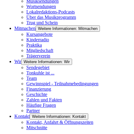
Musiksendungen
Wortsendungen
Lokalredaktions-Podcasts
Über das Musikprogramm
Trug und Schein
Mitmachen
Weitere Informationen: Mitmachen
Kursangebote
Kinderradio
Praktika
Mitgliedschaft
Trägerverein
Wir
Weitere Informationen: Wir
Sendegebiet
Tonkuhle ist ...
Team
Gewinnspiel - Teilnahmebedingungen
Finanzierung
Geschichte
Zahlen und Fakten
Häufige Fragen
Partner
Kontakt
Weitere Informationen: Kontakt
Kontakt, Anfahrt & Öffnungszeiten
Mitschnitte