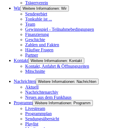
Trägerverein
Wir
Weitere Informationen: Wir
Sendegebiet
Tonkuhle ist ...
Team
Gewinnspiel - Teilnahmebedingungen
Finanzierung
Geschichte
Zahlen und Fakten
Häufige Fragen
Partner
Kontakt
Weitere Informationen: Kontakt
Kontakt, Anfahrt & Öffnungszeiten
Mitschnitte
Nachrichten
Weitere Informationen: Nachrichten
Aktuell
Nachrichtenarchiv
Neues aus dem Funkhaus
Programm
Weitere Informationen: Programm
Livestream
Programmplan
Sendungsübersicht
Playlist