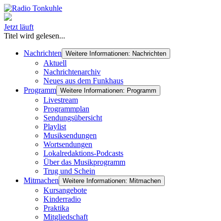
Jetzt läuft
Titel wird gelesen...
Nachrichten
Weitere Informationen: Nachrichten
Aktuell
Nachrichtenarchiv
Neues aus dem Funkhaus
Programm
Weitere Informationen: Programm
Livestream
Programmplan
Sendungsübersicht
Playlist
Musiksendungen
Wortsendungen
Lokalredaktions-Podcasts
Über das Musikprogramm
Trug und Schein
Mitmachen
Weitere Informationen: Mitmachen
Kursangebote
Kinderradio
Praktika
Mitgliedschaft