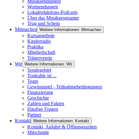
Musiksendungen
Wortsendungen
Lokalredaktions-Podcasts
Über das Musikprogramm
Trug und Schein
Mitmachen
Weitere Informationen: Mitmachen
Kursangebote
Kinderradio
Praktika
Mitgliedschaft
Trägerverein
Wir
Weitere Informationen: Wir
Sendegebiet
Tonkuhle ist ...
Team
Gewinnspiel - Teilnahmebedingungen
Finanzierung
Geschichte
Zahlen und Fakten
Häufige Fragen
Partner
Kontakt
Weitere Informationen: Kontakt
Kontakt, Anfahrt & Öffnungszeiten
Mitschnitte