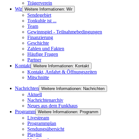
Trägerverein
Wir
Weitere Informationen: Wir
Sendegebiet
Tonkuhle ist ...
Team
Gewinnspiel - Teilnahmebedingungen
Finanzierung
Geschichte
Zahlen und Fakten
Häufige Fragen
Partner
Kontakt
Weitere Informationen: Kontakt
Kontakt, Anfahrt & Öffnungszeiten
Mitschnitte
Nachrichten
Weitere Informationen: Nachrichten
Aktuell
Nachrichtenarchiv
Neues aus dem Funkhaus
Programm
Weitere Informationen: Programm
Livestream
Programmplan
Sendungsübersicht
Playlist