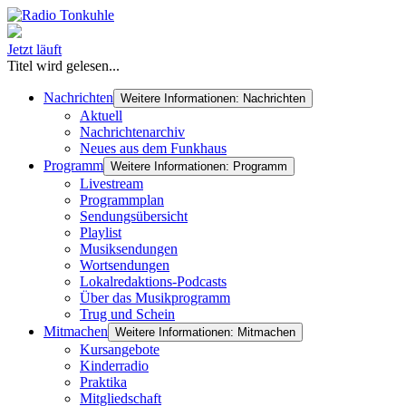
Jetzt läuft
Titel wird gelesen...
Nachrichten
Weitere Informationen: Nachrichten
Aktuell
Nachrichtenarchiv
Neues aus dem Funkhaus
Programm
Weitere Informationen: Programm
Livestream
Programmplan
Sendungsübersicht
Playlist
Musiksendungen
Wortsendungen
Lokalredaktions-Podcasts
Über das Musikprogramm
Trug und Schein
Mitmachen
Weitere Informationen: Mitmachen
Kursangebote
Kinderradio
Praktika
Mitgliedschaft