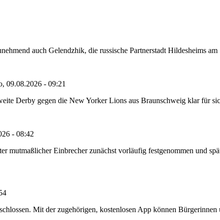
nehmend auch Gelendzhik, die russische Partnerstadt Hildesheims am Sch
o, 09.08.2026 - 09:21
eite Derby gegen die New Yorker Lions aus Braunschweig klar für sich 
026 - 08:42
e alter mutmaßlicher Einbrecher zunächst vorläufig festgenommen und 
:54
chlossen. Mit der zugehörigen, kostenlosen App können Bürgerinnen un