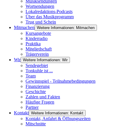
Musiksendungen
Wortsendungen
Lokalredaktions-Podcasts
Über das Musikprogramm
Trug und Schein
Mitmachen
Weitere Informationen: Mitmachen
Kursangebote
Kinderradio
Praktika
Mitgliedschaft
Trägerverein
Wir
Weitere Informationen: Wir
Sendegebiet
Tonkuhle ist ...
Team
Gewinnspiel - Teilnahmebedingungen
Finanzierung
Geschichte
Zahlen und Fakten
Häufige Fragen
Partner
Kontakt
Weitere Informationen: Kontakt
Kontakt, Anfahrt & Öffnungszeiten
Mitschnitte