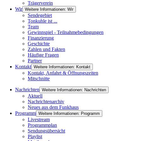
Trägerverein
Wir
Weitere Informationen: Wir
Sendegebiet
Tonkuhle ist ...
Team
Gewinnspiel - Teilnahmebedingungen
Finanzierung
Geschichte
Zahlen und Fakten
Häufige Fragen
Partner
Kontakt
Weitere Informationen: Kontakt
Kontakt, Anfahrt & Öffnungszeiten
Mitschnitte
Nachrichten
Weitere Informationen: Nachrichten
Aktuell
Nachrichtenarchiv
Neues aus dem Funkhaus
Programm
Weitere Informationen: Programm
Livestream
Programmplan
Sendungsübersicht
Playlist