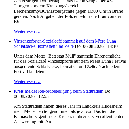
Am.gestrigen Donnerstag ist das E-Fahrzeug einer 47-
Jährigen vor dem Kreuzungsbereich
Lerchenkamp/B6/Mastbergstraße gegen 16:00 Uhr in Brand
geraten. Nach Angaben der Polizei befuhr die Frau von der
B6...
Weiterlesen …
Vinzenzpforten-Sozialcafé sammelt auf dem M'era Luna
Schlafsäcke, Isomatten und Zelte
Do, 06.08.2026 - 14:10
Unter dem Motto "Bett statt Müll" sammeln Ehrenamtliche
für das Sozialcafé Vinzenzpforte auf dem M'era Luna Festival
ausgediente Schlafsäcke, Isomatten und Zelte. Nach jedem
Festival landeten...
Weiterlesen …
Kreis meldet Rekordbeteiligung beim Stadtradeln
Do,
06.08.2026 - 12:53
Am Stadtradeln haben dieses Jahr im Landkreis Hildesheim
mehr Menschen teilgenommen als je zuvor. Das teilt die
Klimaschutzagentur des Kreises in ihrer jetzt veröffentlichten
Auswertung mit. An...