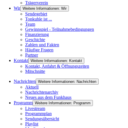
Trägerverein
Wir
Weitere Informationen: Wir
Sendegebiet
Tonkuhle ist ...
Team
Gewinnspiel - Teilnahmebedingungen
Finanzierung
Geschichte
Zahlen und Fakten
Häufige Fragen
Partner
Kontakt
Weitere Informationen: Kontakt
Kontakt, Anfahrt & Öffnungszeiten
Mitschnitte
Nachrichten
Weitere Informationen: Nachrichten
Aktuell
Nachrichtenarchiv
Neues aus dem Funkhaus
Programm
Weitere Informationen: Programm
Livestream
Programmplan
Sendungsübersicht
Playlist