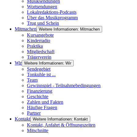
Musiksendungen
Wortsendungen
Lokalredaktions-Podcasts
Über das Musikprogramm
Trug und Schein
Mitmachen
Weitere Informationen: Mitmachen
Kursangebote
Kinderradio
Praktika
Mitgliedschaft
Trägerverein
Wir
Weitere Informationen: Wir
Sendegebiet
Tonkuhle ist ...
Team
Gewinnspiel - Teilnahmebedingungen
Finanzierung
Geschichte
Zahlen und Fakten
Häufige Fragen
Partner
Kontakt
Weitere Informationen: Kontakt
Kontakt, Anfahrt & Öffnungszeiten
Mitschnitte