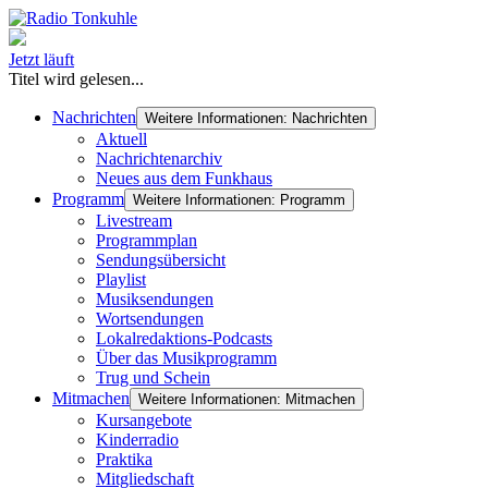
Jetzt läuft
Titel wird gelesen...
Nachrichten
Weitere Informationen: Nachrichten
Aktuell
Nachrichtenarchiv
Neues aus dem Funkhaus
Programm
Weitere Informationen: Programm
Livestream
Programmplan
Sendungsübersicht
Playlist
Musiksendungen
Wortsendungen
Lokalredaktions-Podcasts
Über das Musikprogramm
Trug und Schein
Mitmachen
Weitere Informationen: Mitmachen
Kursangebote
Kinderradio
Praktika
Mitgliedschaft