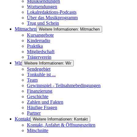
Musiksendungen
Wortsendungen
Lokalredaktions-Podcasts
Über das Musikprogramm
Trug und Schein
Mitmachen
Weitere Informationen: Mitmachen
Kursangebote
Kinderradio
Praktika
Mitgliedschaft
Trägerverein
Wir
Weitere Informationen: Wir
Sendegebiet
Tonkuhle ist ...
Team
Gewinnspiel - Teilnahmebedingungen
Finanzierung
Geschichte
Zahlen und Fakten
Häufige Fragen
Partner
Kontakt
Weitere Informationen: Kontakt
Kontakt, Anfahrt & Öffnungszeiten
Mitschnitte