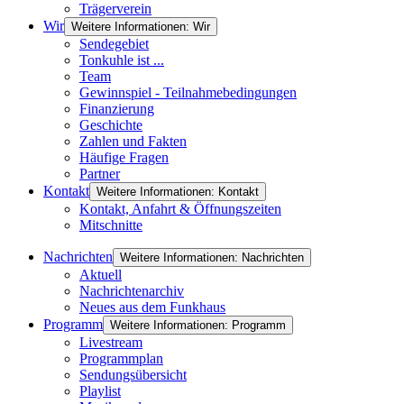
Trägerverein
Wir
Weitere Informationen: Wir
Sendegebiet
Tonkuhle ist ...
Team
Gewinnspiel - Teilnahmebedingungen
Finanzierung
Geschichte
Zahlen und Fakten
Häufige Fragen
Partner
Kontakt
Weitere Informationen: Kontakt
Kontakt, Anfahrt & Öffnungszeiten
Mitschnitte
Nachrichten
Weitere Informationen: Nachrichten
Aktuell
Nachrichtenarchiv
Neues aus dem Funkhaus
Programm
Weitere Informationen: Programm
Livestream
Programmplan
Sendungsübersicht
Playlist