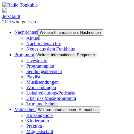
Jetzt läuft
Titel wird gelesen...
Nachrichten
Weitere Informationen: Nachrichten
Aktuell
Nachrichtenarchiv
Neues aus dem Funkhaus
Programm
Weitere Informationen: Programm
Livestream
Programmplan
Sendungsübersicht
Playlist
Musiksendungen
Wortsendungen
Lokalredaktions-Podcasts
Über das Musikprogramm
Trug und Schein
Mitmachen
Weitere Informationen: Mitmachen
Kursangebote
Kinderradio
Praktika
Mitgliedschaft