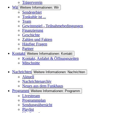
Trägerverein
Wir
Weitere Informationen: Wir
Sendegebiet
Tonkuhle ist ...
Team
Gewinnspiel - Teilnahmebedingungen
Finanzierung
Geschichte
Zahlen und Fakten
Häufige Fragen
Partner
Kontakt
Weitere Informationen: Kontakt
Kontakt, Anfahrt & Öffnungszeiten
Mitschnitte
Nachrichten
Weitere Informationen: Nachrichten
Aktuell
Nachrichtenarchiv
Neues aus dem Funkhaus
Programm
Weitere Informationen: Programm
Livestream
Programmplan
Sendungsübersicht
Playlist