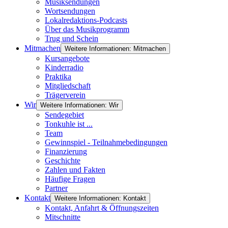
Musiksendungen
Wortsendungen
Lokalredaktions-Podcasts
Über das Musikprogramm
Trug und Schein
Mitmachen
Weitere Informationen: Mitmachen
Kursangebote
Kinderradio
Praktika
Mitgliedschaft
Trägerverein
Wir
Weitere Informationen: Wir
Sendegebiet
Tonkuhle ist ...
Team
Gewinnspiel - Teilnahmebedingungen
Finanzierung
Geschichte
Zahlen und Fakten
Häufige Fragen
Partner
Kontakt
Weitere Informationen: Kontakt
Kontakt, Anfahrt & Öffnungszeiten
Mitschnitte