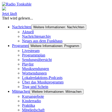
Jetzt läuft
Titel wird gelesen...
Nachrichten
Weitere Informationen: Nachrichten
Aktuell
Nachrichtenarchiv
Neues aus dem Funkhaus
Programm
Weitere Informationen: Programm
Livestream
Programmplan
Sendungsübersicht
Playlist
Musiksendungen
Wortsendungen
Lokalredaktions-Podcasts
Über das Musikprogramm
Trug und Schein
Mitmachen
Weitere Informationen: Mitmachen
Kursangebote
Kinderradio
Praktika
Mitgliedschaft