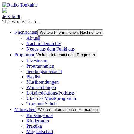
Jetzt läuft
Titel wird gelesen...
Nachrichten
Weitere Informationen: Nachrichten
Aktuell
Nachrichtenarchiv
Neues aus dem Funkhaus
Programm
Weitere Informationen: Programm
Livestream
Programmplan
Sendungsübersicht
Playlist
Musiksendungen
Wortsendungen
Lokalredaktions-Podcasts
Über das Musikprogramm
Trug und Schein
Mitmachen
Weitere Informationen: Mitmachen
Kursangebote
Kinderradio
Praktika
Mitgliedschaft