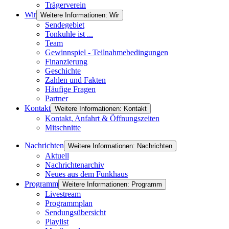
Trägerverein
Wir
Weitere Informationen: Wir
Sendegebiet
Tonkuhle ist ...
Team
Gewinnspiel - Teilnahmebedingungen
Finanzierung
Geschichte
Zahlen und Fakten
Häufige Fragen
Partner
Kontakt
Weitere Informationen: Kontakt
Kontakt, Anfahrt & Öffnungszeiten
Mitschnitte
Nachrichten
Weitere Informationen: Nachrichten
Aktuell
Nachrichtenarchiv
Neues aus dem Funkhaus
Programm
Weitere Informationen: Programm
Livestream
Programmplan
Sendungsübersicht
Playlist