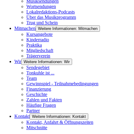
Musiksendungen
Wortsendungen
Lokalredaktions-Podcasts
Über das Musikprogramm
Trug und Schein
Mitmachen
Weitere Informationen: Mitmachen
Kursangebote
Kinderradio
Praktika
Mitgliedschaft
Trägerverein
Wir
Weitere Informationen: Wir
Sendegebiet
Tonkuhle ist ...
Team
Gewinnspiel - Teilnahmebedingungen
Finanzierung
Geschichte
Zahlen und Fakten
Häufige Fragen
Partner
Kontakt
Weitere Informationen: Kontakt
Kontakt, Anfahrt & Öffnungszeiten
Mitschnitte