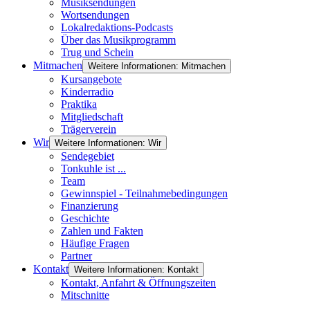
Musiksendungen
Wortsendungen
Lokalredaktions-Podcasts
Über das Musikprogramm
Trug und Schein
Mitmachen
Weitere Informationen: Mitmachen
Kursangebote
Kinderradio
Praktika
Mitgliedschaft
Trägerverein
Wir
Weitere Informationen: Wir
Sendegebiet
Tonkuhle ist ...
Team
Gewinnspiel - Teilnahmebedingungen
Finanzierung
Geschichte
Zahlen und Fakten
Häufige Fragen
Partner
Kontakt
Weitere Informationen: Kontakt
Kontakt, Anfahrt & Öffnungszeiten
Mitschnitte