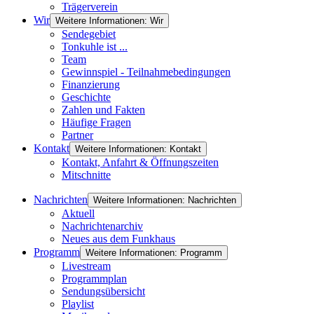
Trägerverein
Wir
Weitere Informationen: Wir
Sendegebiet
Tonkuhle ist ...
Team
Gewinnspiel - Teilnahmebedingungen
Finanzierung
Geschichte
Zahlen und Fakten
Häufige Fragen
Partner
Kontakt
Weitere Informationen: Kontakt
Kontakt, Anfahrt & Öffnungszeiten
Mitschnitte
Nachrichten
Weitere Informationen: Nachrichten
Aktuell
Nachrichtenarchiv
Neues aus dem Funkhaus
Programm
Weitere Informationen: Programm
Livestream
Programmplan
Sendungsübersicht
Playlist