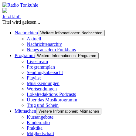
Jetzt läuft
Titel wird gelesen...
Nachrichten
Weitere Informationen: Nachrichten
Aktuell
Nachrichtenarchiv
Neues aus dem Funkhaus
Programm
Weitere Informationen: Programm
Livestream
Programmplan
Sendungsübersicht
Playlist
Musiksendungen
Wortsendungen
Lokalredaktions-Podcasts
Über das Musikprogramm
Trug und Schein
Mitmachen
Weitere Informationen: Mitmachen
Kursangebote
Kinderradio
Praktika
Mitgliedschaft