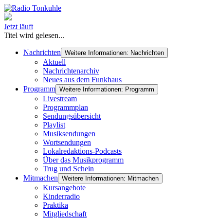
Jetzt läuft
Titel wird gelesen...
Nachrichten
Weitere Informationen: Nachrichten
Aktuell
Nachrichtenarchiv
Neues aus dem Funkhaus
Programm
Weitere Informationen: Programm
Livestream
Programmplan
Sendungsübersicht
Playlist
Musiksendungen
Wortsendungen
Lokalredaktions-Podcasts
Über das Musikprogramm
Trug und Schein
Mitmachen
Weitere Informationen: Mitmachen
Kursangebote
Kinderradio
Praktika
Mitgliedschaft