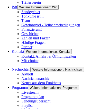
Trägerverein
Wir
Weitere Informationen: Wir
Sendegebiet
Tonkuhle ist ...
Team
Gewinnspiel - Teilnahmebedingungen
Finanzierung
Geschichte
Zahlen und Fakten
Häufige Fragen
Partner
Kontakt
Weitere Informationen: Kontakt
Kontakt, Anfahrt & Öffnungszeiten
Mitschnitte
Nachrichten
Weitere Informationen: Nachrichten
Aktuell
Nachrichtenarchiv
Neues aus dem Funkhaus
Programm
Weitere Informationen: Programm
Livestream
Programmplan
Sendungsübersicht
Playlist