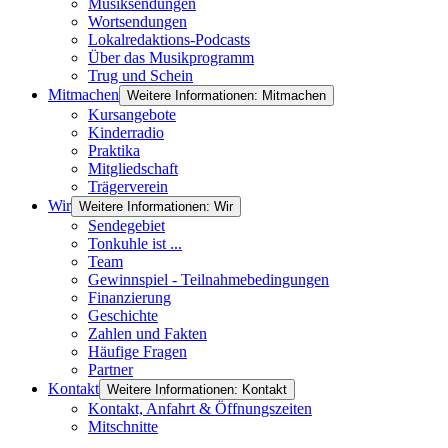
Musiksendungen
Wortsendungen
Lokalredaktions-Podcasts
Über das Musikprogramm
Trug und Schein
Mitmachen
Weitere Informationen: Mitmachen
Kursangebote
Kinderradio
Praktika
Mitgliedschaft
Trägerverein
Wir
Weitere Informationen: Wir
Sendegebiet
Tonkuhle ist ...
Team
Gewinnspiel - Teilnahmebedingungen
Finanzierung
Geschichte
Zahlen und Fakten
Häufige Fragen
Partner
Kontakt
Weitere Informationen: Kontakt
Kontakt, Anfahrt & Öffnungszeiten
Mitschnitte