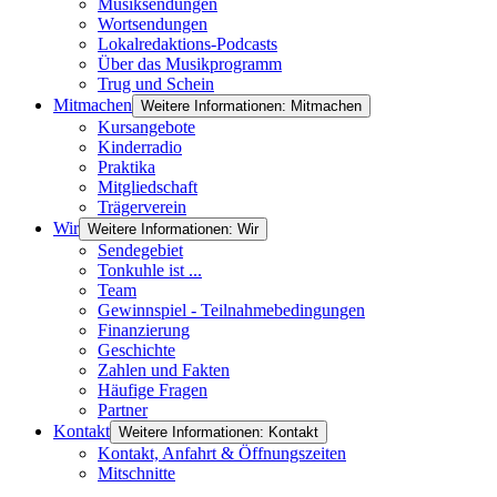
Musiksendungen
Wortsendungen
Lokalredaktions-Podcasts
Über das Musikprogramm
Trug und Schein
Mitmachen
Weitere Informationen: Mitmachen
Kursangebote
Kinderradio
Praktika
Mitgliedschaft
Trägerverein
Wir
Weitere Informationen: Wir
Sendegebiet
Tonkuhle ist ...
Team
Gewinnspiel - Teilnahmebedingungen
Finanzierung
Geschichte
Zahlen und Fakten
Häufige Fragen
Partner
Kontakt
Weitere Informationen: Kontakt
Kontakt, Anfahrt & Öffnungszeiten
Mitschnitte