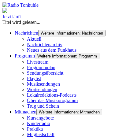
Jetzt läuft
Titel wird gelesen...
Nachrichten
Weitere Informationen: Nachrichten
Aktuell
Nachrichtenarchiv
Neues aus dem Funkhaus
Programm
Weitere Informationen: Programm
Livestream
Programmplan
Sendungsübersicht
Playlist
Musiksendungen
Wortsendungen
Lokalredaktions-Podcasts
Über das Musikprogramm
Trug und Schein
Mitmachen
Weitere Informationen: Mitmachen
Kursangebote
Kinderradio
Praktika
Mitgliedschaft