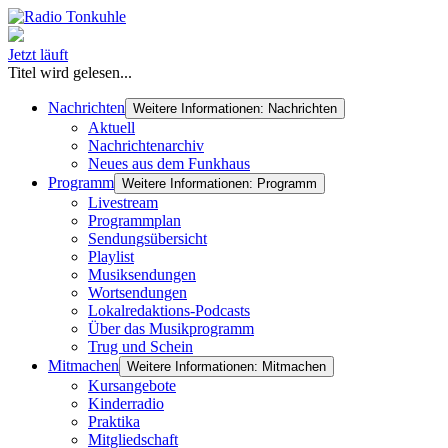
Jetzt läuft
Titel wird gelesen...
Nachrichten
Weitere Informationen: Nachrichten
Aktuell
Nachrichtenarchiv
Neues aus dem Funkhaus
Programm
Weitere Informationen: Programm
Livestream
Programmplan
Sendungsübersicht
Playlist
Musiksendungen
Wortsendungen
Lokalredaktions-Podcasts
Über das Musikprogramm
Trug und Schein
Mitmachen
Weitere Informationen: Mitmachen
Kursangebote
Kinderradio
Praktika
Mitgliedschaft