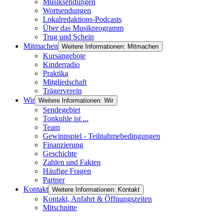
Musiksendungen
Wortsendungen
Lokalredaktions-Podcasts
Über das Musikprogramm
Trug und Schein
Mitmachen
Weitere Informationen: Mitmachen
Kursangebote
Kinderradio
Praktika
Mitgliedschaft
Trägerverein
Wir
Weitere Informationen: Wir
Sendegebiet
Tonkuhle ist ...
Team
Gewinnspiel - Teilnahmebedingungen
Finanzierung
Geschichte
Zahlen und Fakten
Häufige Fragen
Partner
Kontakt
Weitere Informationen: Kontakt
Kontakt, Anfahrt & Öffnungszeiten
Mitschnitte