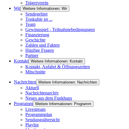
Trägerverein
Wir
Weitere Informationen: Wir
Sendegebiet
Tonkuhle ist ...
Team
Gewinnspiel - Teilnahmebedingungen
Finanzierung
Geschichte
Zahlen und Fakten
Häufige Fragen
Partner
Kontakt
Weitere Informationen: Kontakt
Kontakt, Anfahrt & Öffnungszeiten
Mitschnitte
Nachrichten
Weitere Informationen: Nachrichten
Aktuell
Nachrichtenarchiv
Neues aus dem Funkhaus
Programm
Weitere Informationen: Programm
Livestream
Programmplan
Sendungsübersicht
Playlist