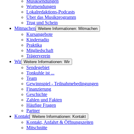
Musiksendungen
Wortsendungen
Lokalredaktions-Podcasts
Über das Musikprogramm
Trug und Schein
Mitmachen
Weitere Informationen: Mitmachen
Kursangebote
Kinderradio
Praktika
Mitgliedschaft
Trägerverein
Wir
Weitere Informationen: Wir
Sendegebiet
Tonkuhle ist ...
Team
Gewinnspiel - Teilnahmebedingungen
Finanzierung
Geschichte
Zahlen und Fakten
Häufige Fragen
Partner
Kontakt
Weitere Informationen: Kontakt
Kontakt, Anfahrt & Öffnungszeiten
Mitschnitte