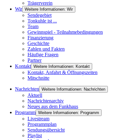
Trägerverein
Wir
Weitere Informationen: Wir
Sendegebiet
Tonkuhle ist ...
Team
Gewinnspiel - Teilnahmebedingungen
Finanzierung
Geschichte
Zahlen und Fakten
Häufige Fragen
Partner
Kontakt
Weitere Informationen: Kontakt
Kontakt, Anfahrt & Öffnungszeiten
Mitschnitte
Nachrichten
Weitere Informationen: Nachrichten
Aktuell
Nachrichtenarchiv
Neues aus dem Funkhaus
Programm
Weitere Informationen: Programm
Livestream
Programmplan
Sendungsübersicht
Playlist