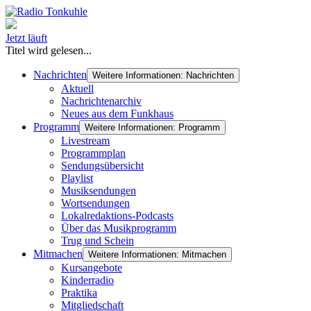
Jetzt läuft
Titel wird gelesen...
Nachrichten
Weitere Informationen: Nachrichten
Aktuell
Nachrichtenarchiv
Neues aus dem Funkhaus
Programm
Weitere Informationen: Programm
Livestream
Programmplan
Sendungsübersicht
Playlist
Musiksendungen
Wortsendungen
Lokalredaktions-Podcasts
Über das Musikprogramm
Trug und Schein
Mitmachen
Weitere Informationen: Mitmachen
Kursangebote
Kinderradio
Praktika
Mitgliedschaft