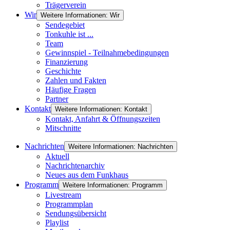
Trägerverein
Wir
Weitere Informationen: Wir
Sendegebiet
Tonkuhle ist ...
Team
Gewinnspiel - Teilnahmebedingungen
Finanzierung
Geschichte
Zahlen und Fakten
Häufige Fragen
Partner
Kontakt
Weitere Informationen: Kontakt
Kontakt, Anfahrt & Öffnungszeiten
Mitschnitte
Nachrichten
Weitere Informationen: Nachrichten
Aktuell
Nachrichtenarchiv
Neues aus dem Funkhaus
Programm
Weitere Informationen: Programm
Livestream
Programmplan
Sendungsübersicht
Playlist