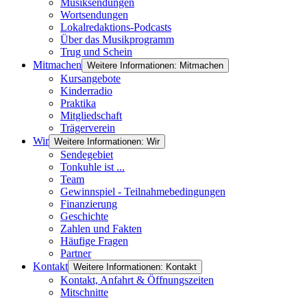
Musiksendungen
Wortsendungen
Lokalredaktions-Podcasts
Über das Musikprogramm
Trug und Schein
Mitmachen
Weitere Informationen: Mitmachen
Kursangebote
Kinderradio
Praktika
Mitgliedschaft
Trägerverein
Wir
Weitere Informationen: Wir
Sendegebiet
Tonkuhle ist ...
Team
Gewinnspiel - Teilnahmebedingungen
Finanzierung
Geschichte
Zahlen und Fakten
Häufige Fragen
Partner
Kontakt
Weitere Informationen: Kontakt
Kontakt, Anfahrt & Öffnungszeiten
Mitschnitte