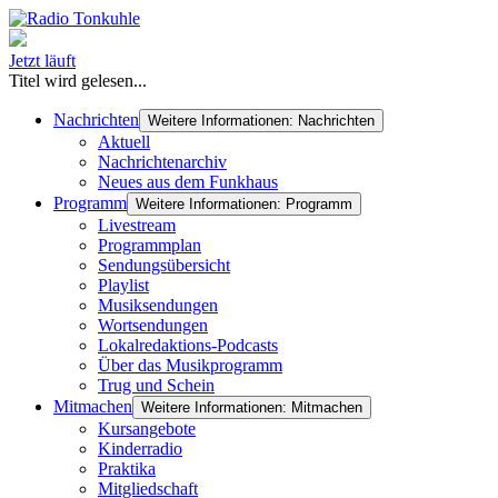
Jetzt läuft
Titel wird gelesen...
Nachrichten
Weitere Informationen: Nachrichten
Aktuell
Nachrichtenarchiv
Neues aus dem Funkhaus
Programm
Weitere Informationen: Programm
Livestream
Programmplan
Sendungsübersicht
Playlist
Musiksendungen
Wortsendungen
Lokalredaktions-Podcasts
Über das Musikprogramm
Trug und Schein
Mitmachen
Weitere Informationen: Mitmachen
Kursangebote
Kinderradio
Praktika
Mitgliedschaft