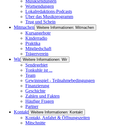
Musiksendungen
Wortsendungen
Lokalredaktions-Podcasts
Über das Musikprogramm
Trug und Schein
Mitmachen
Weitere Informationen: Mitmachen
Kursangebote
Kinderradio
Praktika
Mitgliedschaft
Trägerverein
Wir
Weitere Informationen: Wir
Sendegebiet
Tonkuhle ist ...
Team
Gewinnspiel - Teilnahmebedingungen
Finanzierung
Geschichte
Zahlen und Fakten
Häufige Fragen
Partner
Kontakt
Weitere Informationen: Kontakt
Kontakt, Anfahrt & Öffnungszeiten
Mitschnitte