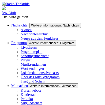
Jetzt läuft
Titel wird gelesen...
Nachrichten
Weitere Informationen: Nachrichten
Aktuell
Nachrichtenarchiv
Neues aus dem Funkhaus
Programm
Weitere Informationen: Programm
Livestream
Programmplan
Sendungsübersicht
Playlist
Musiksendungen
Wortsendungen
Lokalredaktions-Podcasts
Über das Musikprogramm
Trug und Schein
Mitmachen
Weitere Informationen: Mitmachen
Kursangebote
Kinderradio
Praktika
Mitgliedschaft