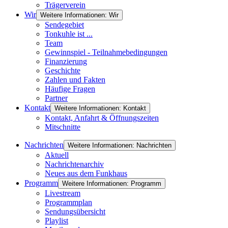
Trägerverein
Wir
Weitere Informationen: Wir
Sendegebiet
Tonkuhle ist ...
Team
Gewinnspiel - Teilnahmebedingungen
Finanzierung
Geschichte
Zahlen und Fakten
Häufige Fragen
Partner
Kontakt
Weitere Informationen: Kontakt
Kontakt, Anfahrt & Öffnungszeiten
Mitschnitte
Nachrichten
Weitere Informationen: Nachrichten
Aktuell
Nachrichtenarchiv
Neues aus dem Funkhaus
Programm
Weitere Informationen: Programm
Livestream
Programmplan
Sendungsübersicht
Playlist