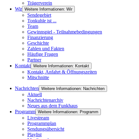
Trägerverein
Wir
Weitere Informationen: Wir
Sendegebiet
Tonkuhle ist ...
Team
Gewinnspiel - Teilnahmebedingungen
Finanzierung
Geschichte
Zahlen und Fakten
Häufige Fragen
Partner
Kontakt
Weitere Informationen: Kontakt
Kontakt, Anfahrt & Öffnungszeiten
Mitschnitte
Nachrichten
Weitere Informationen: Nachrichten
Aktuell
Nachrichtenarchiv
Neues aus dem Funkhaus
Programm
Weitere Informationen: Programm
Livestream
Programmplan
Sendungsübersicht
Playlist