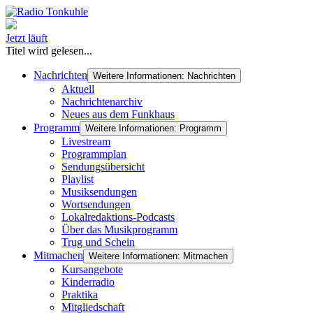
Jetzt läuft
Titel wird gelesen...
Nachrichten
Weitere Informationen: Nachrichten
Aktuell
Nachrichtenarchiv
Neues aus dem Funkhaus
Programm
Weitere Informationen: Programm
Livestream
Programmplan
Sendungsübersicht
Playlist
Musiksendungen
Wortsendungen
Lokalredaktions-Podcasts
Über das Musikprogramm
Trug und Schein
Mitmachen
Weitere Informationen: Mitmachen
Kursangebote
Kinderradio
Praktika
Mitgliedschaft