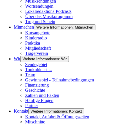
Musiksendungen
Wortsendungen
Lokalredaktions-Podcasts
Über das Musikprogramm
Trug und Schein
Mitmachen
Weitere Informationen: Mitmachen
Kursangebote
Kinderradio
Praktika
Mitgliedschaft
Trägerverein
Wir
Weitere Informationen: Wir
Sendegebiet
Tonkuhle ist ...
Team
Gewinnspiel - Teilnahmebedingungen
Finanzierung
Geschichte
Zahlen und Fakten
Häufige Fragen
Partner
Kontakt
Weitere Informationen: Kontakt
Kontakt, Anfahrt & Öffnungszeiten
Mitschnitte