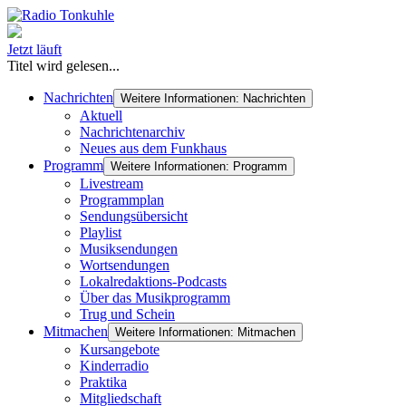
Jetzt läuft
Titel wird gelesen...
Nachrichten
Weitere Informationen: Nachrichten
Aktuell
Nachrichtenarchiv
Neues aus dem Funkhaus
Programm
Weitere Informationen: Programm
Livestream
Programmplan
Sendungsübersicht
Playlist
Musiksendungen
Wortsendungen
Lokalredaktions-Podcasts
Über das Musikprogramm
Trug und Schein
Mitmachen
Weitere Informationen: Mitmachen
Kursangebote
Kinderradio
Praktika
Mitgliedschaft