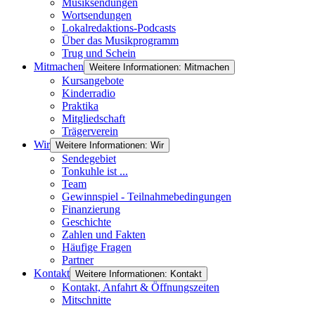
Musiksendungen
Wortsendungen
Lokalredaktions-Podcasts
Über das Musikprogramm
Trug und Schein
Mitmachen
Weitere Informationen: Mitmachen
Kursangebote
Kinderradio
Praktika
Mitgliedschaft
Trägerverein
Wir
Weitere Informationen: Wir
Sendegebiet
Tonkuhle ist ...
Team
Gewinnspiel - Teilnahmebedingungen
Finanzierung
Geschichte
Zahlen und Fakten
Häufige Fragen
Partner
Kontakt
Weitere Informationen: Kontakt
Kontakt, Anfahrt & Öffnungszeiten
Mitschnitte