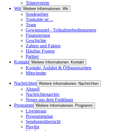
Trägerverein
Wir
Weitere Informationen: Wir
Sendegebiet
Tonkuhle ist ...
Team
Gewinnspiel - Teilnahmebedingungen
Finanzierung
Geschichte
Zahlen und Fakten
Häufige Fragen
Partner
Kontakt
Weitere Informationen: Kontakt
Kontakt, Anfahrt & Öffnungszeiten
Mitschnitte
Nachrichten
Weitere Informationen: Nachrichten
Aktuell
Nachrichtenarchiv
Neues aus dem Funkhaus
Programm
Weitere Informationen: Programm
Livestream
Programmplan
Sendungsübersicht
Playlist