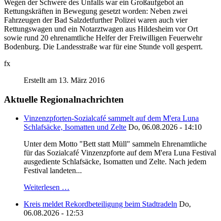
Wegen der Schwere des Unfalls war ein Großaufgebot an
Rettungskräften in Bewegung gesetzt worden: Neben zwei
Fahrzeugen der Bad Salzdetfurther Polizei waren auch vier
Rettungswagen und ein Notarztwagen aus Hildesheim vor Ort
sowie rund 20 ehrenamtliche Helfer der Freiwilligen Feuerwehr
Bodenburg. Die Landesstraße war für eine Stunde voll gesperrt.
fx
Erstellt am 13. März 2016
Aktuelle Regionalnachrichten
Vinzenzpforten-Sozialcafé sammelt auf dem M'era Luna
Schlafsäcke, Isomatten und Zelte
Do, 06.08.2026 - 14:10
Unter dem Motto "Bett statt Müll" sammeln Ehrenamtliche
für das Sozialcafé Vinzenzpforte auf dem M'era Luna Festival
ausgediente Schlafsäcke, Isomatten und Zelte. Nach jedem
Festival landeten...
Weiterlesen …
Kreis meldet Rekordbeteiligung beim Stadtradeln
Do,
06.08.2026 - 12:53