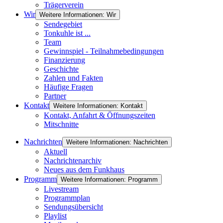
Trägerverein
Wir
Weitere Informationen: Wir
Sendegebiet
Tonkuhle ist ...
Team
Gewinnspiel - Teilnahmebedingungen
Finanzierung
Geschichte
Zahlen und Fakten
Häufige Fragen
Partner
Kontakt
Weitere Informationen: Kontakt
Kontakt, Anfahrt & Öffnungszeiten
Mitschnitte
Nachrichten
Weitere Informationen: Nachrichten
Aktuell
Nachrichtenarchiv
Neues aus dem Funkhaus
Programm
Weitere Informationen: Programm
Livestream
Programmplan
Sendungsübersicht
Playlist