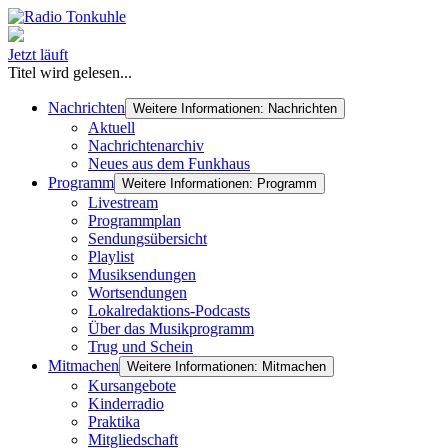
Jetzt läuft
Titel wird gelesen...
Nachrichten
Weitere Informationen: Nachrichten
Aktuell
Nachrichtenarchiv
Neues aus dem Funkhaus
Programm
Weitere Informationen: Programm
Livestream
Programmplan
Sendungsübersicht
Playlist
Musiksendungen
Wortsendungen
Lokalredaktions-Podcasts
Über das Musikprogramm
Trug und Schein
Mitmachen
Weitere Informationen: Mitmachen
Kursangebote
Kinderradio
Praktika
Mitgliedschaft