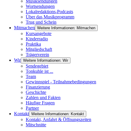
Musiksendungen
Wortsendungen
Lokalredaktions-Podcasts
Über das Musikprogramm
Trug und Schein
Mitmachen
Weitere Informationen: Mitmachen
Kursangebote
Kinderradio
Praktika
Mitgliedschaft
Trägerverein
Wir
Weitere Informationen: Wir
Sendegebiet
Tonkuhle ist ...
Team
Gewinnspiel - Teilnahmebedingungen
Finanzierung
Geschichte
Zahlen und Fakten
Häufige Fragen
Partner
Kontakt
Weitere Informationen: Kontakt
Kontakt, Anfahrt & Öffnungszeiten
Mitschnitte