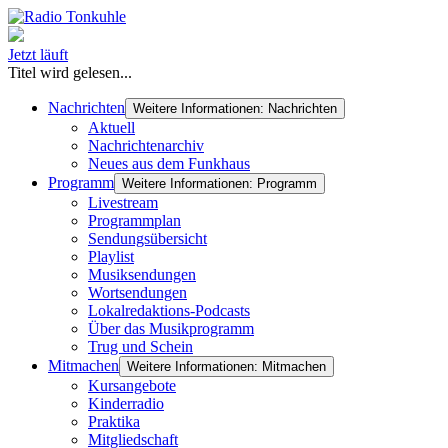
Jetzt läuft
Titel wird gelesen...
Nachrichten
Weitere Informationen: Nachrichten
Aktuell
Nachrichtenarchiv
Neues aus dem Funkhaus
Programm
Weitere Informationen: Programm
Livestream
Programmplan
Sendungsübersicht
Playlist
Musiksendungen
Wortsendungen
Lokalredaktions-Podcasts
Über das Musikprogramm
Trug und Schein
Mitmachen
Weitere Informationen: Mitmachen
Kursangebote
Kinderradio
Praktika
Mitgliedschaft