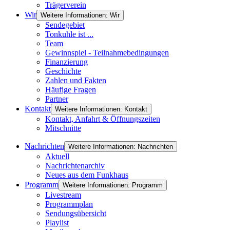
Trägerverein
Wir
Weitere Informationen: Wir
Sendegebiet
Tonkuhle ist ...
Team
Gewinnspiel - Teilnahmebedingungen
Finanzierung
Geschichte
Zahlen und Fakten
Häufige Fragen
Partner
Kontakt
Weitere Informationen: Kontakt
Kontakt, Anfahrt & Öffnungszeiten
Mitschnitte
Nachrichten
Weitere Informationen: Nachrichten
Aktuell
Nachrichtenarchiv
Neues aus dem Funkhaus
Programm
Weitere Informationen: Programm
Livestream
Programmplan
Sendungsübersicht
Playlist