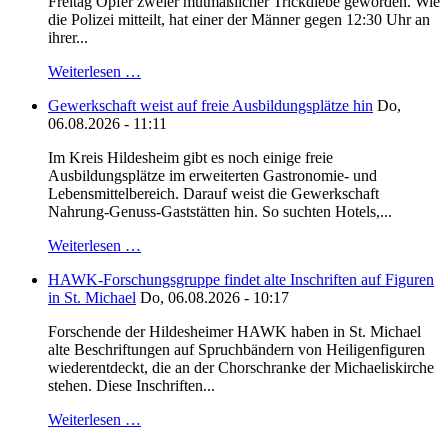
Freitag Opfer zweier mutmaßlicher Trickdiebe geworden. Wie
die Polizei mitteilt, hat einer der Männer gegen 12:30 Uhr an
ihrer...
Weiterlesen …
Gewerkschaft weist auf freie Ausbildungsplätze hin
Do,
06.08.2026 - 11:11
Im Kreis Hildesheim gibt es noch einige freie
Ausbildungsplätze im erweiterten Gastronomie- und
Lebensmittelbereich. Darauf weist die Gewerkschaft
Nahrung-Genuss-Gaststätten hin. So suchten Hotels,...
Weiterlesen …
HAWK-Forschungsgruppe findet alte Inschriften auf Figuren
in St. Michael
Do, 06.08.2026 - 10:17
Forschende der Hildesheimer HAWK haben in St. Michael
alte Beschriftungen auf Spruchbändern von Heiligenfiguren
wiederentdeckt, die an der Chorschranke der Michaeliskirche
stehen. Diese Inschriften...
Weiterlesen …