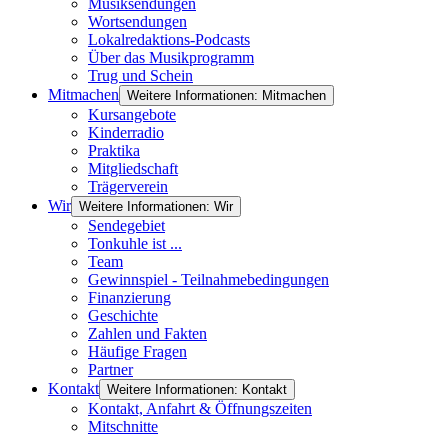
Musiksendungen
Wortsendungen
Lokalredaktions-Podcasts
Über das Musikprogramm
Trug und Schein
Mitmachen
Weitere Informationen: Mitmachen
Kursangebote
Kinderradio
Praktika
Mitgliedschaft
Trägerverein
Wir
Weitere Informationen: Wir
Sendegebiet
Tonkuhle ist ...
Team
Gewinnspiel - Teilnahmebedingungen
Finanzierung
Geschichte
Zahlen und Fakten
Häufige Fragen
Partner
Kontakt
Weitere Informationen: Kontakt
Kontakt, Anfahrt & Öffnungszeiten
Mitschnitte