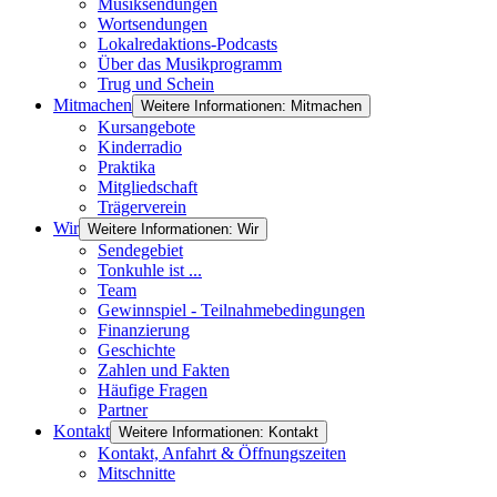
Musiksendungen
Wortsendungen
Lokalredaktions-Podcasts
Über das Musikprogramm
Trug und Schein
Mitmachen
Weitere Informationen: Mitmachen
Kursangebote
Kinderradio
Praktika
Mitgliedschaft
Trägerverein
Wir
Weitere Informationen: Wir
Sendegebiet
Tonkuhle ist ...
Team
Gewinnspiel - Teilnahmebedingungen
Finanzierung
Geschichte
Zahlen und Fakten
Häufige Fragen
Partner
Kontakt
Weitere Informationen: Kontakt
Kontakt, Anfahrt & Öffnungszeiten
Mitschnitte