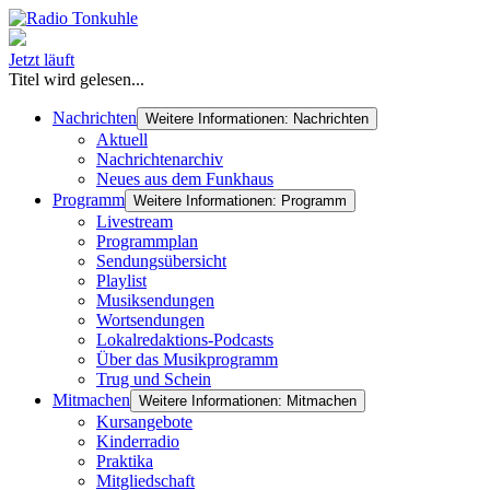
Jetzt läuft
Titel wird gelesen...
Nachrichten
Weitere Informationen: Nachrichten
Aktuell
Nachrichtenarchiv
Neues aus dem Funkhaus
Programm
Weitere Informationen: Programm
Livestream
Programmplan
Sendungsübersicht
Playlist
Musiksendungen
Wortsendungen
Lokalredaktions-Podcasts
Über das Musikprogramm
Trug und Schein
Mitmachen
Weitere Informationen: Mitmachen
Kursangebote
Kinderradio
Praktika
Mitgliedschaft