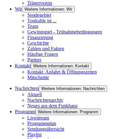
Trägerverein
Wir
Weitere Informationen: Wir
Sendegebiet
Tonkuhle ist ...
Team
Gewinnspiel - Teilnahmebedingungen
Finanzierung
Geschichte
Zahlen und Fakten
Häufige Fragen
Partner
Kontakt
Weitere Informationen: Kontakt
Kontakt, Anfahrt & Öffnungszeiten
Mitschnitte
Nachrichten
Weitere Informationen: Nachrichten
Aktuell
Nachrichtenarchiv
Neues aus dem Funkhaus
Programm
Weitere Informationen: Programm
Livestream
Programmplan
Sendungsübersicht
Playlist