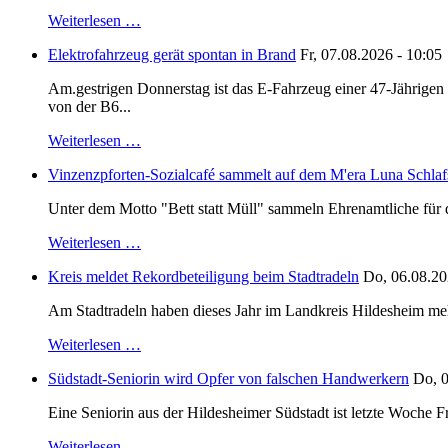
Weiterlesen …
Elektrofahrzeug gerät spontan in Brand
Fr, 07.08.2026 - 10:05
Am.gestrigen Donnerstag ist das E-Fahrzeug einer 47-Jährige
von der B6...
Weiterlesen …
Vinzenzpforten-Sozialcafé sammelt auf dem M'era Luna Schlaf
Unter dem Motto "Bett statt Müll" sammeln Ehrenamtliche für d
Weiterlesen …
Kreis meldet Rekordbeteiligung beim Stadtradeln
Do, 06.08.20
Am Stadtradeln haben dieses Jahr im Landkreis Hildesheim mehr 
Weiterlesen …
Südstadt-Seniorin wird Opfer von falschen Handwerkern
Do, 0
Eine Seniorin aus der Hildesheimer Südstadt ist letzte Woche F
Weiterlesen …