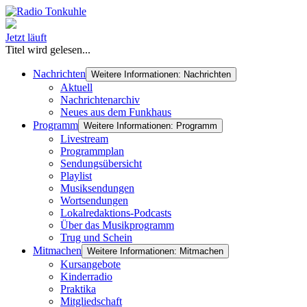
Jetzt läuft
Titel wird gelesen...
Nachrichten
Weitere Informationen: Nachrichten
Aktuell
Nachrichtenarchiv
Neues aus dem Funkhaus
Programm
Weitere Informationen: Programm
Livestream
Programmplan
Sendungsübersicht
Playlist
Musiksendungen
Wortsendungen
Lokalredaktions-Podcasts
Über das Musikprogramm
Trug und Schein
Mitmachen
Weitere Informationen: Mitmachen
Kursangebote
Kinderradio
Praktika
Mitgliedschaft