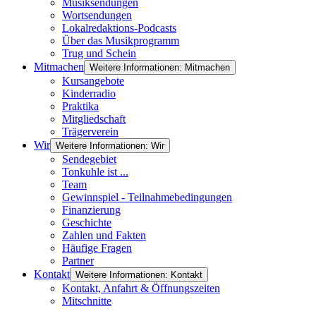
Musiksendungen
Wortsendungen
Lokalredaktions-Podcasts
Über das Musikprogramm
Trug und Schein
Mitmachen
Weitere Informationen: Mitmachen
Kursangebote
Kinderradio
Praktika
Mitgliedschaft
Trägerverein
Wir
Weitere Informationen: Wir
Sendegebiet
Tonkuhle ist ...
Team
Gewinnspiel - Teilnahmebedingungen
Finanzierung
Geschichte
Zahlen und Fakten
Häufige Fragen
Partner
Kontakt
Weitere Informationen: Kontakt
Kontakt, Anfahrt & Öffnungszeiten
Mitschnitte