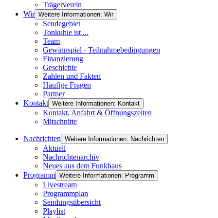
Trägerverein
Wir
Weitere Informationen: Wir
Sendegebiet
Tonkuhle ist ...
Team
Gewinnspiel - Teilnahmebedingungen
Finanzierung
Geschichte
Zahlen und Fakten
Häufige Fragen
Partner
Kontakt
Weitere Informationen: Kontakt
Kontakt, Anfahrt & Öffnungszeiten
Mitschnitte
Nachrichten
Weitere Informationen: Nachrichten
Aktuell
Nachrichtenarchiv
Neues aus dem Funkhaus
Programm
Weitere Informationen: Programm
Livestream
Programmplan
Sendungsübersicht
Playlist