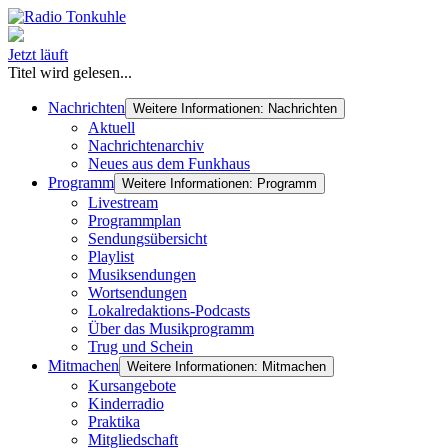
Jetzt läuft
Titel wird gelesen...
Nachrichten
Weitere Informationen: Nachrichten
Aktuell
Nachrichtenarchiv
Neues aus dem Funkhaus
Programm
Weitere Informationen: Programm
Livestream
Programmplan
Sendungsübersicht
Playlist
Musiksendungen
Wortsendungen
Lokalredaktions-Podcasts
Über das Musikprogramm
Trug und Schein
Mitmachen
Weitere Informationen: Mitmachen
Kursangebote
Kinderradio
Praktika
Mitgliedschaft