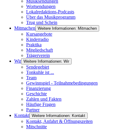
Musiksendungen
Wortsendungen
Lokalredaktions-Podcasts
Über das Musikprogramm
Trug und Schein
Mitmachen
Weitere Informationen: Mitmachen
Kursangebote
Kinderradio
Praktika
Mitgliedschaft
Trägerverein
Wir
Weitere Informationen: Wir
Sendegebiet
Tonkuhle ist ...
Team
Gewinnspiel - Teilnahmebedingungen
Finanzierung
Geschichte
Zahlen und Fakten
Häufige Fragen
Partner
Kontakt
Weitere Informationen: Kontakt
Kontakt, Anfahrt & Öffnungszeiten
Mitschnitte