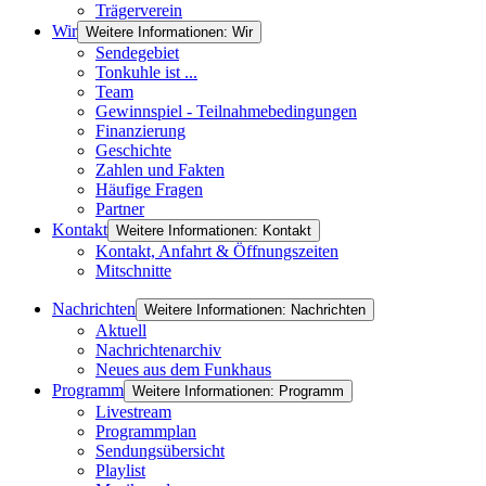
Trägerverein
Wir
Weitere Informationen: Wir
Sendegebiet
Tonkuhle ist ...
Team
Gewinnspiel - Teilnahmebedingungen
Finanzierung
Geschichte
Zahlen und Fakten
Häufige Fragen
Partner
Kontakt
Weitere Informationen: Kontakt
Kontakt, Anfahrt & Öffnungszeiten
Mitschnitte
Nachrichten
Weitere Informationen: Nachrichten
Aktuell
Nachrichtenarchiv
Neues aus dem Funkhaus
Programm
Weitere Informationen: Programm
Livestream
Programmplan
Sendungsübersicht
Playlist