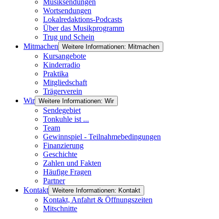
Musiksendungen
Wortsendungen
Lokalredaktions-Podcasts
Über das Musikprogramm
Trug und Schein
Mitmachen
Weitere Informationen: Mitmachen
Kursangebote
Kinderradio
Praktika
Mitgliedschaft
Trägerverein
Wir
Weitere Informationen: Wir
Sendegebiet
Tonkuhle ist ...
Team
Gewinnspiel - Teilnahmebedingungen
Finanzierung
Geschichte
Zahlen und Fakten
Häufige Fragen
Partner
Kontakt
Weitere Informationen: Kontakt
Kontakt, Anfahrt & Öffnungszeiten
Mitschnitte