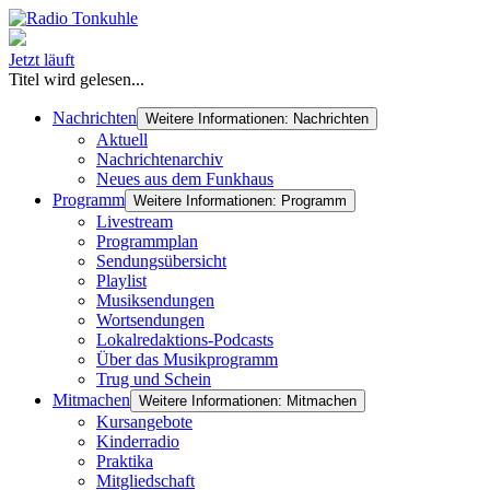
Jetzt läuft
Titel wird gelesen...
Nachrichten
Weitere Informationen: Nachrichten
Aktuell
Nachrichtenarchiv
Neues aus dem Funkhaus
Programm
Weitere Informationen: Programm
Livestream
Programmplan
Sendungsübersicht
Playlist
Musiksendungen
Wortsendungen
Lokalredaktions-Podcasts
Über das Musikprogramm
Trug und Schein
Mitmachen
Weitere Informationen: Mitmachen
Kursangebote
Kinderradio
Praktika
Mitgliedschaft