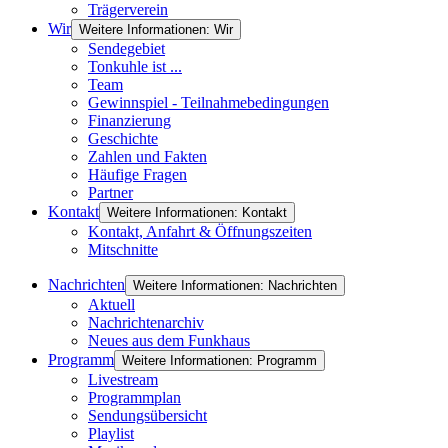
Trägerverein
Wir
Weitere Informationen: Wir
Sendegebiet
Tonkuhle ist ...
Team
Gewinnspiel - Teilnahmebedingungen
Finanzierung
Geschichte
Zahlen und Fakten
Häufige Fragen
Partner
Kontakt
Weitere Informationen: Kontakt
Kontakt, Anfahrt & Öffnungszeiten
Mitschnitte
Nachrichten
Weitere Informationen: Nachrichten
Aktuell
Nachrichtenarchiv
Neues aus dem Funkhaus
Programm
Weitere Informationen: Programm
Livestream
Programmplan
Sendungsübersicht
Playlist