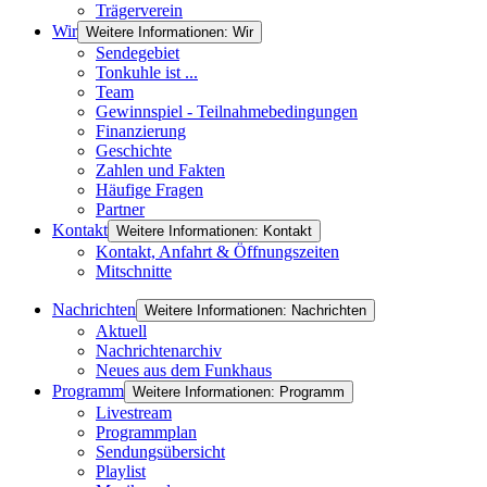
Trägerverein
Wir
Weitere Informationen: Wir
Sendegebiet
Tonkuhle ist ...
Team
Gewinnspiel - Teilnahmebedingungen
Finanzierung
Geschichte
Zahlen und Fakten
Häufige Fragen
Partner
Kontakt
Weitere Informationen: Kontakt
Kontakt, Anfahrt & Öffnungszeiten
Mitschnitte
Nachrichten
Weitere Informationen: Nachrichten
Aktuell
Nachrichtenarchiv
Neues aus dem Funkhaus
Programm
Weitere Informationen: Programm
Livestream
Programmplan
Sendungsübersicht
Playlist