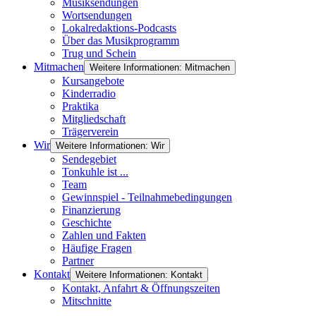
Musiksendungen
Wortsendungen
Lokalredaktions-Podcasts
Über das Musikprogramm
Trug und Schein
Mitmachen
Weitere Informationen: Mitmachen
Kursangebote
Kinderradio
Praktika
Mitgliedschaft
Trägerverein
Wir
Weitere Informationen: Wir
Sendegebiet
Tonkuhle ist ...
Team
Gewinnspiel - Teilnahmebedingungen
Finanzierung
Geschichte
Zahlen und Fakten
Häufige Fragen
Partner
Kontakt
Weitere Informationen: Kontakt
Kontakt, Anfahrt & Öffnungszeiten
Mitschnitte