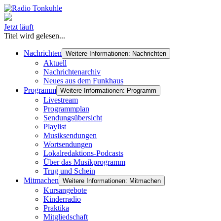
Jetzt läuft
Titel wird gelesen...
Nachrichten
Weitere Informationen: Nachrichten
Aktuell
Nachrichtenarchiv
Neues aus dem Funkhaus
Programm
Weitere Informationen: Programm
Livestream
Programmplan
Sendungsübersicht
Playlist
Musiksendungen
Wortsendungen
Lokalredaktions-Podcasts
Über das Musikprogramm
Trug und Schein
Mitmachen
Weitere Informationen: Mitmachen
Kursangebote
Kinderradio
Praktika
Mitgliedschaft