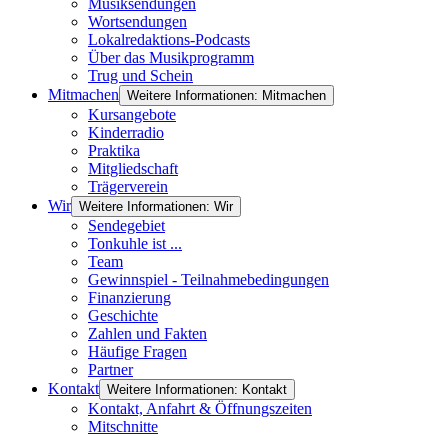
Musiksendungen
Wortsendungen
Lokalredaktions-Podcasts
Über das Musikprogramm
Trug und Schein
Mitmachen
Weitere Informationen: Mitmachen
Kursangebote
Kinderradio
Praktika
Mitgliedschaft
Trägerverein
Wir
Weitere Informationen: Wir
Sendegebiet
Tonkuhle ist ...
Team
Gewinnspiel - Teilnahmebedingungen
Finanzierung
Geschichte
Zahlen und Fakten
Häufige Fragen
Partner
Kontakt
Weitere Informationen: Kontakt
Kontakt, Anfahrt & Öffnungszeiten
Mitschnitte