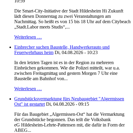
10:59
Die Smart-City-Initiative der Stadt Hildesheim Hi Zukunft
lädt diesen Donnerstag zu zwei Veranstaltungen am
Nachmittag. So heißt es von 15 bis 18 Uhr auf dem Citybeach
„Stadt.Labor meets Studis“,...
Weiterlesen …
Einbrecher suchen Baustelle, Handwerkerauto und
Feuerwehrhaus heim
Di, 04.08.2026 - 10:23
In den letzten Tagen ist es in der Region zu mehreren
Einbrüchen gekommen. Wie die Polizei mitteilt, war u.a.
zwischen Freitagmittag und gestern Morgen 7 Uhr eine
Baustelle am Bahnhof von...
Weiterlesen …
Grundstücksvermarktung fürs Neubaugebiet "Algermissen
Ost" ist gestartet
Di, 04.08.2026 - 09:15
Für das Baugebiet „Algermissen-Ost“ hat die Vermarktung
der Grundstücke begonnen. Das teilt die Volksbank
eG Hildesheim-Lehrte-Pattensen mit, die dafür in Form der
ABEG...