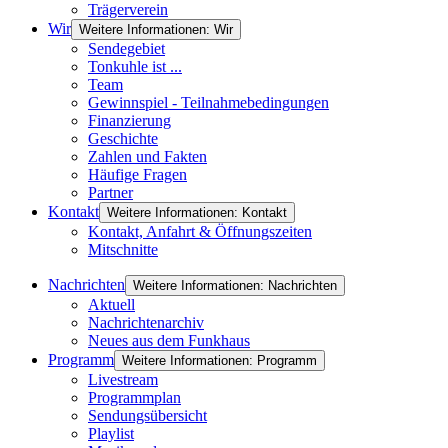
Trägerverein
Wir
Weitere Informationen: Wir
Sendegebiet
Tonkuhle ist ...
Team
Gewinnspiel - Teilnahmebedingungen
Finanzierung
Geschichte
Zahlen und Fakten
Häufige Fragen
Partner
Kontakt
Weitere Informationen: Kontakt
Kontakt, Anfahrt & Öffnungszeiten
Mitschnitte
Nachrichten
Weitere Informationen: Nachrichten
Aktuell
Nachrichtenarchiv
Neues aus dem Funkhaus
Programm
Weitere Informationen: Programm
Livestream
Programmplan
Sendungsübersicht
Playlist