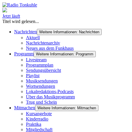
Jetzt läuft
Titel wird gelesen...
Nachrichten
Weitere Informationen: Nachrichten
Aktuell
Nachrichtenarchiv
Neues aus dem Funkhaus
Programm
Weitere Informationen: Programm
Livestream
Programmplan
Sendungsübersicht
Playlist
Musiksendungen
Wortsendungen
Lokalredaktions-Podcasts
Über das Musikprogramm
Trug und Schein
Mitmachen
Weitere Informationen: Mitmachen
Kursangebote
Kinderradio
Praktika
Mitgliedschaft