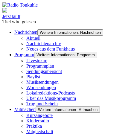
Jetzt läuft
Titel wird gelesen...
Nachrichten
Weitere Informationen: Nachrichten
Aktuell
Nachrichtenarchiv
Neues aus dem Funkhaus
Programm
Weitere Informationen: Programm
Livestream
Programmplan
Sendungsübersicht
Playlist
Musiksendungen
Wortsendungen
Lokalredaktions-Podcasts
Über das Musikprogramm
Trug und Schein
Mitmachen
Weitere Informationen: Mitmachen
Kursangebote
Kinderradio
Praktika
Mitgliedschaft