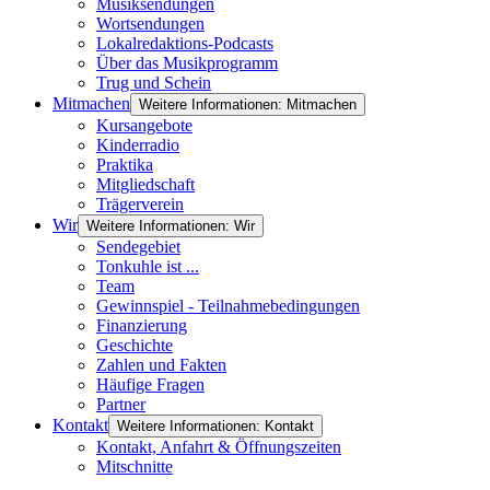
Musiksendungen
Wortsendungen
Lokalredaktions-Podcasts
Über das Musikprogramm
Trug und Schein
Mitmachen
Weitere Informationen: Mitmachen
Kursangebote
Kinderradio
Praktika
Mitgliedschaft
Trägerverein
Wir
Weitere Informationen: Wir
Sendegebiet
Tonkuhle ist ...
Team
Gewinnspiel - Teilnahmebedingungen
Finanzierung
Geschichte
Zahlen und Fakten
Häufige Fragen
Partner
Kontakt
Weitere Informationen: Kontakt
Kontakt, Anfahrt & Öffnungszeiten
Mitschnitte