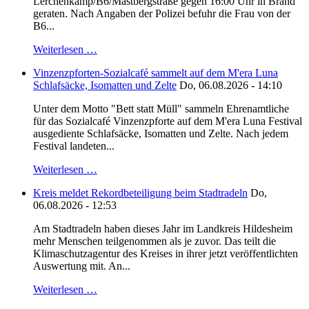
Lerchenkamp/B6/Mastbergstraße gegen 16:00 Uhr in Brand
geraten. Nach Angaben der Polizei befuhr die Frau von der
B6...
Weiterlesen …
Vinzenzpforten-Sozialcafé sammelt auf dem M'era Luna
Schlafsäcke, Isomatten und Zelte
Do, 06.08.2026 - 14:10
Unter dem Motto "Bett statt Müll" sammeln Ehrenamtliche
für das Sozialcafé Vinzenzpforte auf dem M'era Luna Festival
ausgediente Schlafsäcke, Isomatten und Zelte. Nach jedem
Festival landeten...
Weiterlesen …
Kreis meldet Rekordbeteiligung beim Stadtradeln
Do,
06.08.2026 - 12:53
Am Stadtradeln haben dieses Jahr im Landkreis Hildesheim
mehr Menschen teilgenommen als je zuvor. Das teilt die
Klimaschutzagentur des Kreises in ihrer jetzt veröffentlichten
Auswertung mit. An...
Weiterlesen …