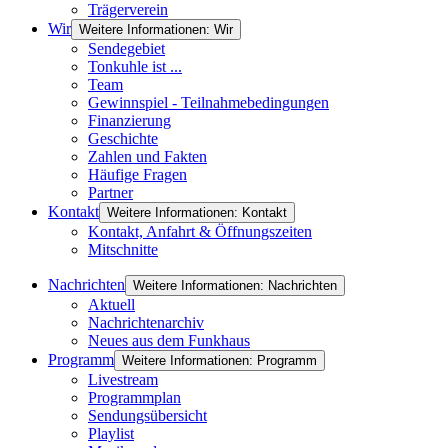
Trägerverein
Wir
Weitere Informationen: Wir
Sendegebiet
Tonkuhle ist ...
Team
Gewinnspiel - Teilnahmebedingungen
Finanzierung
Geschichte
Zahlen und Fakten
Häufige Fragen
Partner
Kontakt
Weitere Informationen: Kontakt
Kontakt, Anfahrt & Öffnungszeiten
Mitschnitte
Nachrichten
Weitere Informationen: Nachrichten
Aktuell
Nachrichtenarchiv
Neues aus dem Funkhaus
Programm
Weitere Informationen: Programm
Livestream
Programmplan
Sendungsübersicht
Playlist