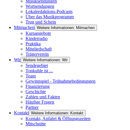
Musiksendungen
Wortsendungen
Lokalredaktions-Podcasts
Über das Musikprogramm
Trug und Schein
Mitmachen
Weitere Informationen: Mitmachen
Kursangebote
Kinderradio
Praktika
Mitgliedschaft
Trägerverein
Wir
Weitere Informationen: Wir
Sendegebiet
Tonkuhle ist ...
Team
Gewinnspiel - Teilnahmebedingungen
Finanzierung
Geschichte
Zahlen und Fakten
Häufige Fragen
Partner
Kontakt
Weitere Informationen: Kontakt
Kontakt, Anfahrt & Öffnungszeiten
Mitschnitte