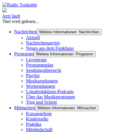
Jetzt läuft
Titel wird gelesen...
Nachrichten
Weitere Informationen: Nachrichten
Aktuell
Nachrichtenarchiv
Neues aus dem Funkhaus
Programm
Weitere Informationen: Programm
Livestream
Programmplan
Sendungsübersicht
Playlist
Musiksendungen
Wortsendungen
Lokalredaktions-Podcasts
Über das Musikprogramm
Trug und Schein
Mitmachen
Weitere Informationen: Mitmachen
Kursangebote
Kinderradio
Praktika
Mitgliedschaft