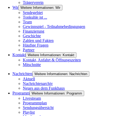
Trägerverein
Wir
Weitere Informationen: Wir
Sendegebiet
Tonkuhle ist ...
Team
Gewinnspiel - Teilnahmebedingungen
Finanzierung
Geschichte
Zahlen und Fakten
Häufige Fragen
Partner
Kontakt
Weitere Informationen: Kontakt
Kontakt, Anfahrt & Öffnungszeiten
Mitschnitte
Nachrichten
Weitere Informationen: Nachrichten
Aktuell
Nachrichtenarchiv
Neues aus dem Funkhaus
Programm
Weitere Informationen: Programm
Livestream
Programmplan
Sendungsübersicht
Playlist