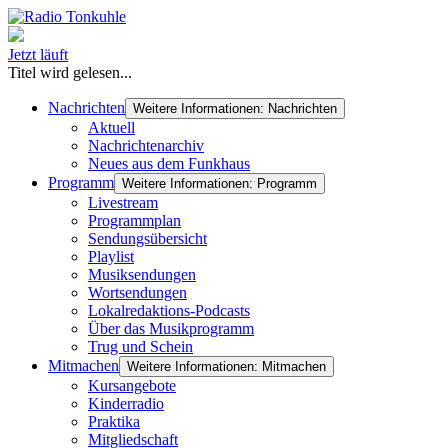
Jetzt läuft
Titel wird gelesen...
Nachrichten
Weitere Informationen: Nachrichten
Aktuell
Nachrichtenarchiv
Neues aus dem Funkhaus
Programm
Weitere Informationen: Programm
Livestream
Programmplan
Sendungsübersicht
Playlist
Musiksendungen
Wortsendungen
Lokalredaktions-Podcasts
Über das Musikprogramm
Trug und Schein
Mitmachen
Weitere Informationen: Mitmachen
Kursangebote
Kinderradio
Praktika
Mitgliedschaft