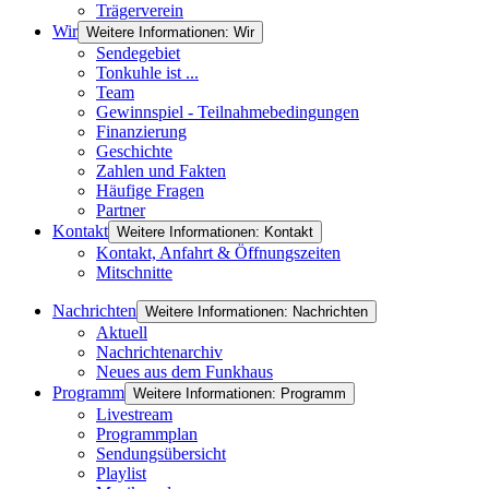
Trägerverein
Wir
Weitere Informationen: Wir
Sendegebiet
Tonkuhle ist ...
Team
Gewinnspiel - Teilnahmebedingungen
Finanzierung
Geschichte
Zahlen und Fakten
Häufige Fragen
Partner
Kontakt
Weitere Informationen: Kontakt
Kontakt, Anfahrt & Öffnungszeiten
Mitschnitte
Nachrichten
Weitere Informationen: Nachrichten
Aktuell
Nachrichtenarchiv
Neues aus dem Funkhaus
Programm
Weitere Informationen: Programm
Livestream
Programmplan
Sendungsübersicht
Playlist