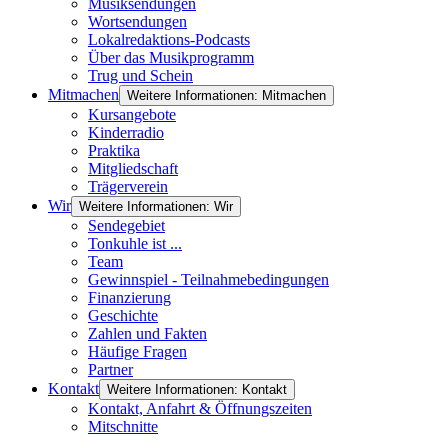
Musiksendungen
Wortsendungen
Lokalredaktions-Podcasts
Über das Musikprogramm
Trug und Schein
Mitmachen
Weitere Informationen: Mitmachen
Kursangebote
Kinderradio
Praktika
Mitgliedschaft
Trägerverein
Wir
Weitere Informationen: Wir
Sendegebiet
Tonkuhle ist ...
Team
Gewinnspiel - Teilnahmebedingungen
Finanzierung
Geschichte
Zahlen und Fakten
Häufige Fragen
Partner
Kontakt
Weitere Informationen: Kontakt
Kontakt, Anfahrt & Öffnungszeiten
Mitschnitte