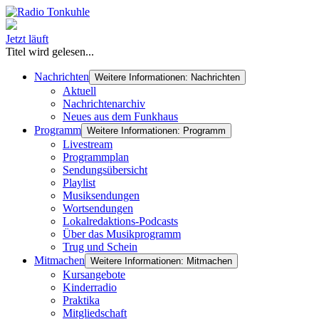
Jetzt läuft
Titel wird gelesen...
Nachrichten
Weitere Informationen: Nachrichten
Aktuell
Nachrichtenarchiv
Neues aus dem Funkhaus
Programm
Weitere Informationen: Programm
Livestream
Programmplan
Sendungsübersicht
Playlist
Musiksendungen
Wortsendungen
Lokalredaktions-Podcasts
Über das Musikprogramm
Trug und Schein
Mitmachen
Weitere Informationen: Mitmachen
Kursangebote
Kinderradio
Praktika
Mitgliedschaft