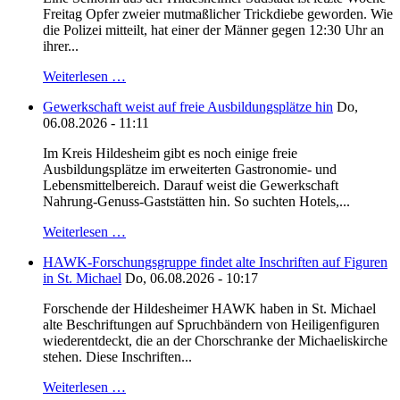
Freitag Opfer zweier mutmaßlicher Trickdiebe geworden. Wie
die Polizei mitteilt, hat einer der Männer gegen 12:30 Uhr an
ihrer...
Weiterlesen …
Gewerkschaft weist auf freie Ausbildungsplätze hin
Do,
06.08.2026 - 11:11
Im Kreis Hildesheim gibt es noch einige freie
Ausbildungsplätze im erweiterten Gastronomie- und
Lebensmittelbereich. Darauf weist die Gewerkschaft
Nahrung-Genuss-Gaststätten hin. So suchten Hotels,...
Weiterlesen …
HAWK-Forschungsgruppe findet alte Inschriften auf Figuren
in St. Michael
Do, 06.08.2026 - 10:17
Forschende der Hildesheimer HAWK haben in St. Michael
alte Beschriftungen auf Spruchbändern von Heiligenfiguren
wiederentdeckt, die an der Chorschranke der Michaeliskirche
stehen. Diese Inschriften...
Weiterlesen …