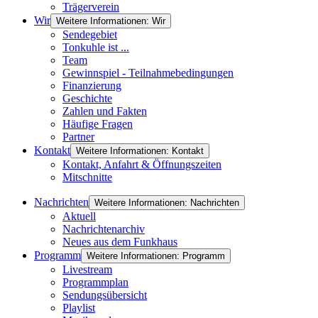
Trägerverein
Wir
Weitere Informationen: Wir
Sendegebiet
Tonkuhle ist ...
Team
Gewinnspiel - Teilnahmebedingungen
Finanzierung
Geschichte
Zahlen und Fakten
Häufige Fragen
Partner
Kontakt
Weitere Informationen: Kontakt
Kontakt, Anfahrt & Öffnungszeiten
Mitschnitte
Nachrichten
Weitere Informationen: Nachrichten
Aktuell
Nachrichtenarchiv
Neues aus dem Funkhaus
Programm
Weitere Informationen: Programm
Livestream
Programmplan
Sendungsübersicht
Playlist