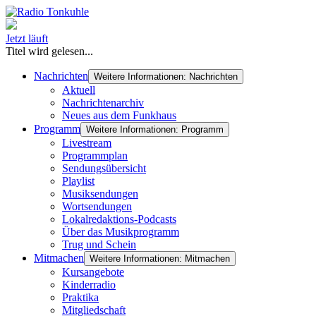
Jetzt läuft
Titel wird gelesen...
Nachrichten
Weitere Informationen: Nachrichten
Aktuell
Nachrichtenarchiv
Neues aus dem Funkhaus
Programm
Weitere Informationen: Programm
Livestream
Programmplan
Sendungsübersicht
Playlist
Musiksendungen
Wortsendungen
Lokalredaktions-Podcasts
Über das Musikprogramm
Trug und Schein
Mitmachen
Weitere Informationen: Mitmachen
Kursangebote
Kinderradio
Praktika
Mitgliedschaft