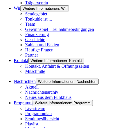
Trägerverein
Wir
Weitere Informationen: Wir
Sendegebiet
Tonkuhle ist ...
Team
Gewinnspiel - Teilnahmebedingungen
Finanzierung
Geschichte
Zahlen und Fakten
Häufige Fragen
Partner
Kontakt
Weitere Informationen: Kontakt
Kontakt, Anfahrt & Öffnungszeiten
Mitschnitte
Nachrichten
Weitere Informationen: Nachrichten
Aktuell
Nachrichtenarchiv
Neues aus dem Funkhaus
Programm
Weitere Informationen: Programm
Livestream
Programmplan
Sendungsübersicht
Playlist