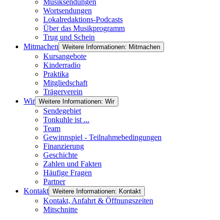
Musiksendungen
Wortsendungen
Lokalredaktions-Podcasts
Über das Musikprogramm
Trug und Schein
Mitmachen
Weitere Informationen: Mitmachen
Kursangebote
Kinderradio
Praktika
Mitgliedschaft
Trägerverein
Wir
Weitere Informationen: Wir
Sendegebiet
Tonkuhle ist ...
Team
Gewinnspiel - Teilnahmebedingungen
Finanzierung
Geschichte
Zahlen und Fakten
Häufige Fragen
Partner
Kontakt
Weitere Informationen: Kontakt
Kontakt, Anfahrt & Öffnungszeiten
Mitschnitte