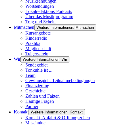
Musiksendungen
Wortsendungen
Lokalredaktions-Podcasts
Über das Musikprogramm
Trug und Schein
Mitmachen
Weitere Informationen: Mitmachen
Kursangebote
Kinderradio
Praktika
Mitgliedschaft
Trägerverein
Wir
Weitere Informationen: Wir
Sendegebiet
Tonkuhle ist ...
Team
Gewinnspiel - Teilnahmebedingungen
Finanzierung
Geschichte
Zahlen und Fakten
Häufige Fragen
Partner
Kontakt
Weitere Informationen: Kontakt
Kontakt, Anfahrt & Öffnungszeiten
Mitschnitte