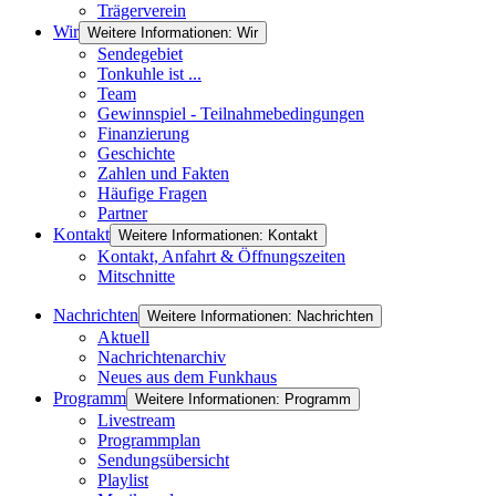
Trägerverein
Wir
Weitere Informationen: Wir
Sendegebiet
Tonkuhle ist ...
Team
Gewinnspiel - Teilnahmebedingungen
Finanzierung
Geschichte
Zahlen und Fakten
Häufige Fragen
Partner
Kontakt
Weitere Informationen: Kontakt
Kontakt, Anfahrt & Öffnungszeiten
Mitschnitte
Nachrichten
Weitere Informationen: Nachrichten
Aktuell
Nachrichtenarchiv
Neues aus dem Funkhaus
Programm
Weitere Informationen: Programm
Livestream
Programmplan
Sendungsübersicht
Playlist