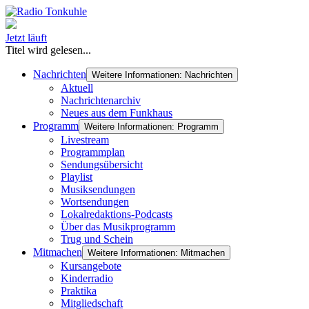
Jetzt läuft
Titel wird gelesen...
Nachrichten
Weitere Informationen: Nachrichten
Aktuell
Nachrichtenarchiv
Neues aus dem Funkhaus
Programm
Weitere Informationen: Programm
Livestream
Programmplan
Sendungsübersicht
Playlist
Musiksendungen
Wortsendungen
Lokalredaktions-Podcasts
Über das Musikprogramm
Trug und Schein
Mitmachen
Weitere Informationen: Mitmachen
Kursangebote
Kinderradio
Praktika
Mitgliedschaft