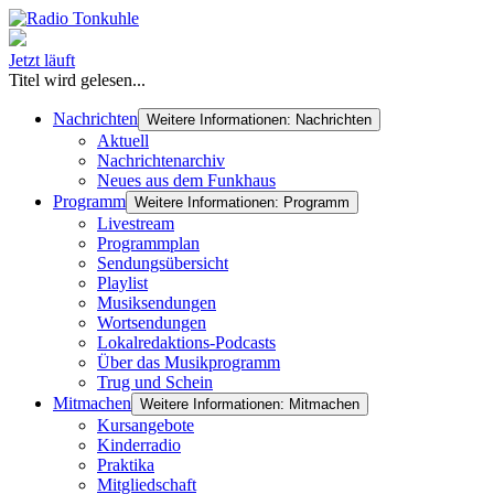
Jetzt läuft
Titel wird gelesen...
Nachrichten
Weitere Informationen: Nachrichten
Aktuell
Nachrichtenarchiv
Neues aus dem Funkhaus
Programm
Weitere Informationen: Programm
Livestream
Programmplan
Sendungsübersicht
Playlist
Musiksendungen
Wortsendungen
Lokalredaktions-Podcasts
Über das Musikprogramm
Trug und Schein
Mitmachen
Weitere Informationen: Mitmachen
Kursangebote
Kinderradio
Praktika
Mitgliedschaft