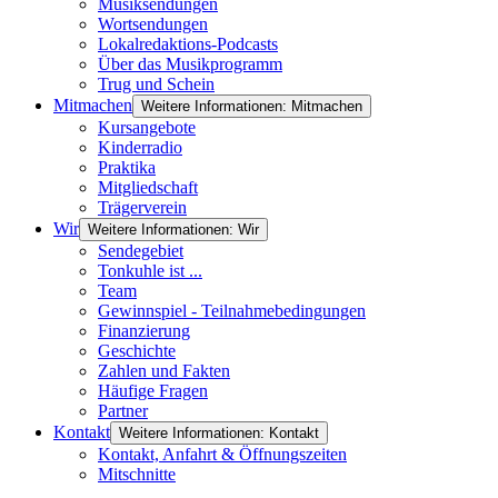
Musiksendungen
Wortsendungen
Lokalredaktions-Podcasts
Über das Musikprogramm
Trug und Schein
Mitmachen
Weitere Informationen: Mitmachen
Kursangebote
Kinderradio
Praktika
Mitgliedschaft
Trägerverein
Wir
Weitere Informationen: Wir
Sendegebiet
Tonkuhle ist ...
Team
Gewinnspiel - Teilnahmebedingungen
Finanzierung
Geschichte
Zahlen und Fakten
Häufige Fragen
Partner
Kontakt
Weitere Informationen: Kontakt
Kontakt, Anfahrt & Öffnungszeiten
Mitschnitte