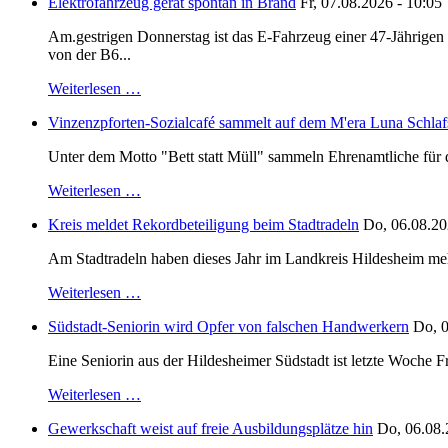
Elektrofahrzeug gerät spontan in Brand
Fr, 07.08.2026 - 10:05
Am.gestrigen Donnerstag ist das E-Fahrzeug einer 47-Jährige
von der B6...
Weiterlesen …
Vinzenzpforten-Sozialcafé sammelt auf dem M'era Luna Schlaf
Unter dem Motto "Bett statt Müll" sammeln Ehrenamtliche für d
Weiterlesen …
Kreis meldet Rekordbeteiligung beim Stadtradeln
Do, 06.08.20
Am Stadtradeln haben dieses Jahr im Landkreis Hildesheim mehr 
Weiterlesen …
Südstadt-Seniorin wird Opfer von falschen Handwerkern
Do, 0
Eine Seniorin aus der Hildesheimer Südstadt ist letzte Woche F
Weiterlesen …
Gewerkschaft weist auf freie Ausbildungsplätze hin
Do, 06.08.