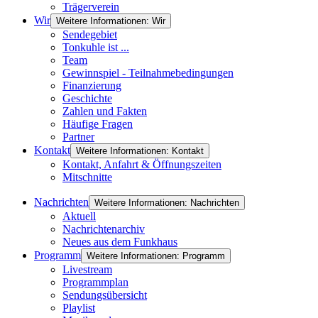
Trägerverein
Wir
Weitere Informationen: Wir
Sendegebiet
Tonkuhle ist ...
Team
Gewinnspiel - Teilnahmebedingungen
Finanzierung
Geschichte
Zahlen und Fakten
Häufige Fragen
Partner
Kontakt
Weitere Informationen: Kontakt
Kontakt, Anfahrt & Öffnungszeiten
Mitschnitte
Nachrichten
Weitere Informationen: Nachrichten
Aktuell
Nachrichtenarchiv
Neues aus dem Funkhaus
Programm
Weitere Informationen: Programm
Livestream
Programmplan
Sendungsübersicht
Playlist