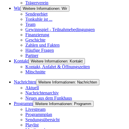
Trägerverein
Wir
Weitere Informationen: Wir
Sendegebiet
Tonkuhle ist ...
Team
Gewinnspiel - Teilnahmebedingungen
Finanzierung
Geschichte
Zahlen und Fakten
Häufige Fragen
Partner
Kontakt
Weitere Informationen: Kontakt
Kontakt, Anfahrt & Öffnungszeiten
Mitschnitte
Nachrichten
Weitere Informationen: Nachrichten
Aktuell
Nachrichtenarchiv
Neues aus dem Funkhaus
Programm
Weitere Informationen: Programm
Livestream
Programmplan
Sendungsübersicht
Playlist