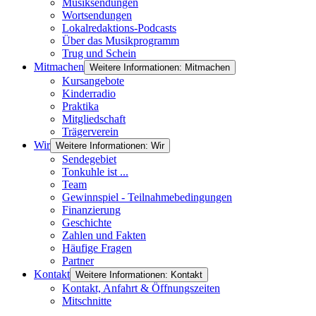
Musiksendungen
Wortsendungen
Lokalredaktions-Podcasts
Über das Musikprogramm
Trug und Schein
Mitmachen
Weitere Informationen: Mitmachen
Kursangebote
Kinderradio
Praktika
Mitgliedschaft
Trägerverein
Wir
Weitere Informationen: Wir
Sendegebiet
Tonkuhle ist ...
Team
Gewinnspiel - Teilnahmebedingungen
Finanzierung
Geschichte
Zahlen und Fakten
Häufige Fragen
Partner
Kontakt
Weitere Informationen: Kontakt
Kontakt, Anfahrt & Öffnungszeiten
Mitschnitte