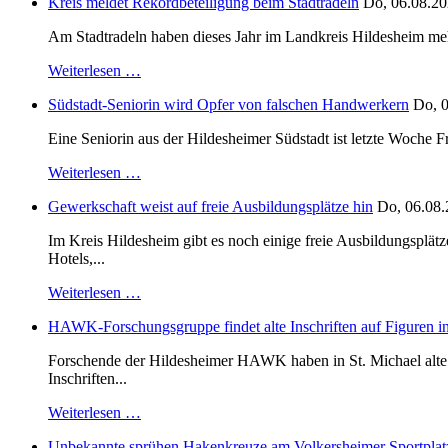
Kreis meldet Rekordbeteiligung beim Stadtradeln
Do, 06.08.20
Am Stadtradeln haben dieses Jahr im Landkreis Hildesheim mehr 
Weiterlesen …
Südstadt-Seniorin wird Opfer von falschen Handwerkern
Do, 0
Eine Seniorin aus der Hildesheimer Südstadt ist letzte Woche F
Weiterlesen …
Gewerkschaft weist auf freie Ausbildungsplätze hin
Do, 06.08.
Im Kreis Hildesheim gibt es noch einige freie Ausbildungsplät
Hotels,...
Weiterlesen …
HAWK-Forschungsgruppe findet alte Inschriften auf Figuren in
Forschende der Hildesheimer HAWK haben in St. Michael alte B
Inschriften...
Weiterlesen …
Unbekannte sprühen Hakenkreuze am Volkersheimer Sportplat