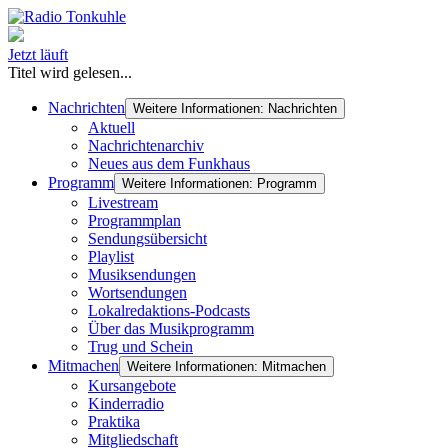
Jetzt läuft
Titel wird gelesen...
Nachrichten
Weitere Informationen: Nachrichten
Aktuell
Nachrichtenarchiv
Neues aus dem Funkhaus
Programm
Weitere Informationen: Programm
Livestream
Programmplan
Sendungsübersicht
Playlist
Musiksendungen
Wortsendungen
Lokalredaktions-Podcasts
Über das Musikprogramm
Trug und Schein
Mitmachen
Weitere Informationen: Mitmachen
Kursangebote
Kinderradio
Praktika
Mitgliedschaft