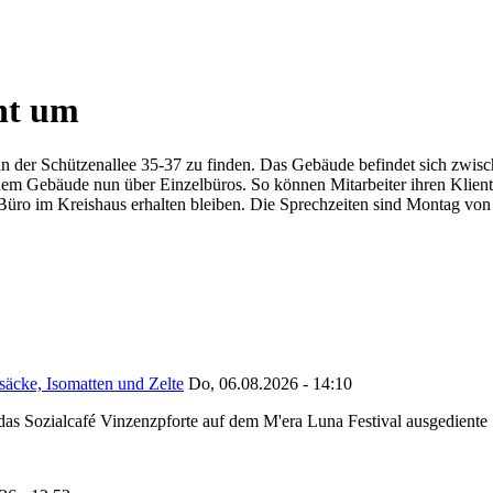
eht um
zt in der Schützenallee 35-37 zu finden. Das Gebäude befindet sich z
dem Gebäude nun über Einzelbüros. So können Mitarbeiter ihren Klient
es Büro im Kreishaus erhalten bleiben. Die Sprechzeiten sind Montag vo
säcke, Isomatten und Zelte
Do, 06.08.2026 - 14:10
as Sozialcafé Vinzenzpforte auf dem M'era Luna Festival ausgediente S