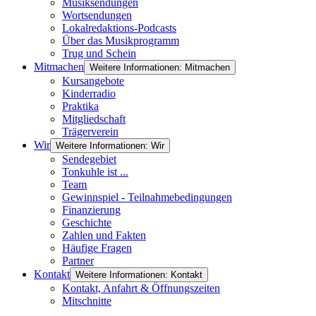
Musiksendungen
Wortsendungen
Lokalredaktions-Podcasts
Über das Musikprogramm
Trug und Schein
Mitmachen
Weitere Informationen: Mitmachen
Kursangebote
Kinderradio
Praktika
Mitgliedschaft
Trägerverein
Wir
Weitere Informationen: Wir
Sendegebiet
Tonkuhle ist ...
Team
Gewinnspiel - Teilnahmebedingungen
Finanzierung
Geschichte
Zahlen und Fakten
Häufige Fragen
Partner
Kontakt
Weitere Informationen: Kontakt
Kontakt, Anfahrt & Öffnungszeiten
Mitschnitte