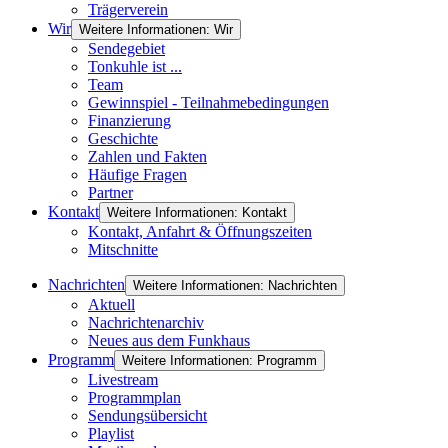
Trägerverein
Wir
Weitere Informationen: Wir
Sendegebiet
Tonkuhle ist ...
Team
Gewinnspiel - Teilnahmebedingungen
Finanzierung
Geschichte
Zahlen und Fakten
Häufige Fragen
Partner
Kontakt
Weitere Informationen: Kontakt
Kontakt, Anfahrt & Öffnungszeiten
Mitschnitte
Nachrichten
Weitere Informationen: Nachrichten
Aktuell
Nachrichtenarchiv
Neues aus dem Funkhaus
Programm
Weitere Informationen: Programm
Livestream
Programmplan
Sendungsübersicht
Playlist