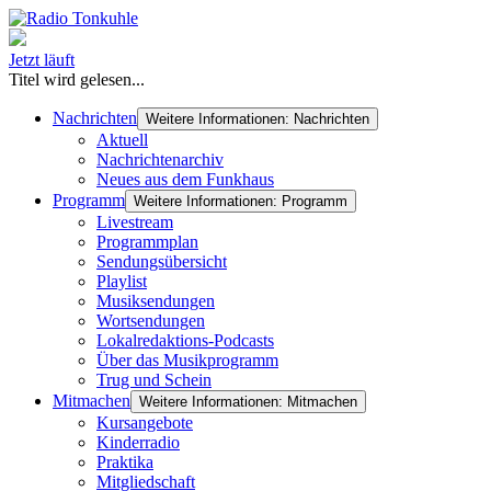
Jetzt läuft
Titel wird gelesen...
Nachrichten
Weitere Informationen: Nachrichten
Aktuell
Nachrichtenarchiv
Neues aus dem Funkhaus
Programm
Weitere Informationen: Programm
Livestream
Programmplan
Sendungsübersicht
Playlist
Musiksendungen
Wortsendungen
Lokalredaktions-Podcasts
Über das Musikprogramm
Trug und Schein
Mitmachen
Weitere Informationen: Mitmachen
Kursangebote
Kinderradio
Praktika
Mitgliedschaft